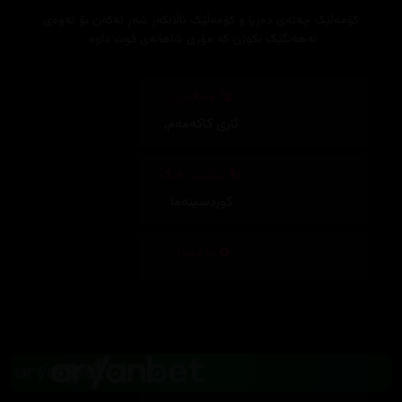
کۆمەڵێک چەتەی دەریا و کۆمەڵێک تاڵانکەر شەڕ ئەکەن بۆ ئەوەی
نەهەنگێک بکوژن کە مۆری شاهانەی قوت داوە.
وەرگێڕان
ئاری کاکەمەم
,
دیزاینی بەرگ
کوردسینەما
تەکنیکار