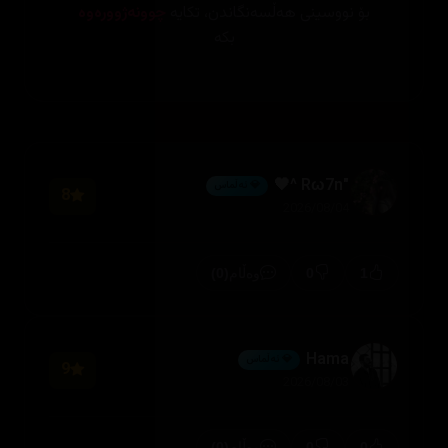
بۆ نووسینی هەڵسەنگاندن، تکایە
چوونەژوورەوە
بکە
"Rω7n ^🖤
💎 ئەڵماس
8
2026/08/04
(0)
0
1
وەڵام
Hama
💎 ئەڵماس
9
2026/08/03
(0)
0
0
وەڵام