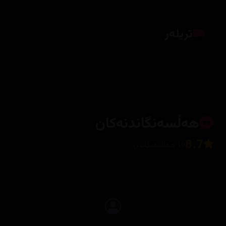
تریلەر
کلیک بکە بۆ پیشاندانی تریلەر
هەڵسەنگاندنەکان
8.7
10 هەڵسەنگاندن