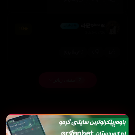
🎀라뮨✨ˡᵃⁿᵃ
💎 ئەڵماس
10
2026/07/26
(0)
0
1
وەڵام
بینینی زیاتر
7
فیلمی هاوشێوە