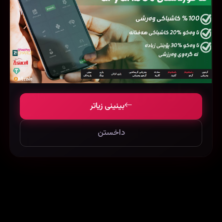
بینینی زیاتر
داخستن
[REC] 4: Apocalypse (2014)
Mowgli: Legend of the Jungle (2018)
93112
71305
83454