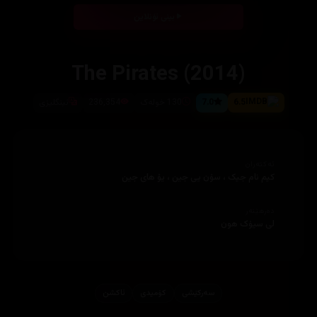
بینی ئۆنلاین
The Pirates (2014)
6.5
7.0
130 خولەک
236,354
ئینگلیزی
ئەکتەران
کیم نام جیک ، سۆن یی جین ، یۆ های جین
دەرهێنەر
لی سیۆک هون
سەرکێشی
کۆمیدی
ئاكشن