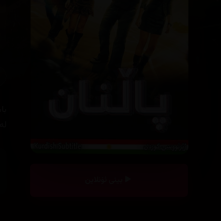
با
له
بینی ئۆنلاین