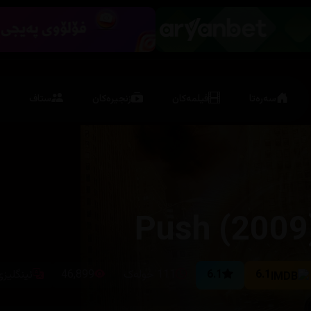
سەرەتا
فیلمەکان
زنجیرەکان
ستاف
Push (2009
6.1
6.1
111 خولەک
46,899
ئینگلیزی