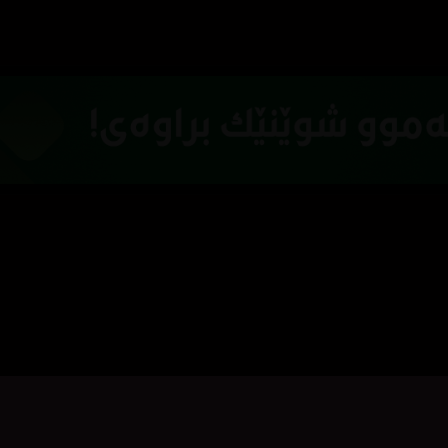
کلیک بکە بۆ پیشاندانی تریلەر