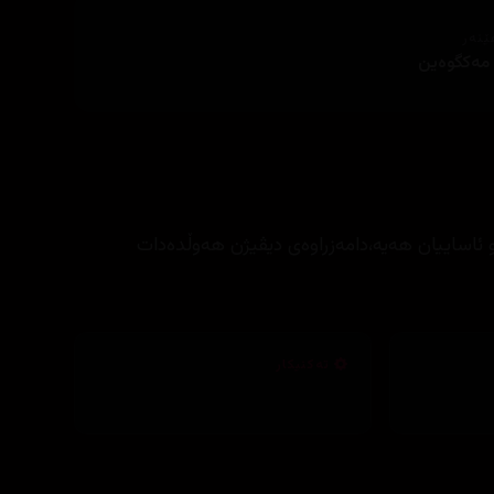
ێنەر
 مەکگوەین
ئاساییان هه‌یه،دامه‌‌زراوه‌ی دیڤیژن هه‌وڵده‌دات
تەکنیکار