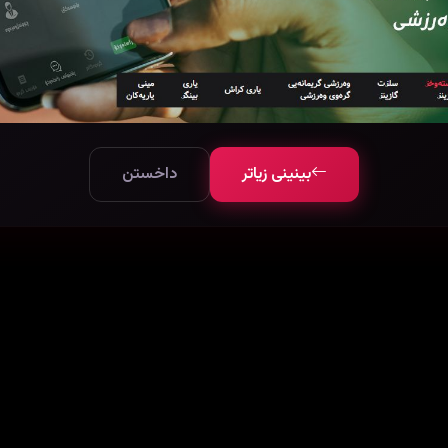
بینینی زیاتر
داخستن