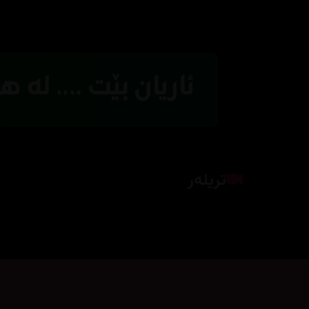
تریلەر