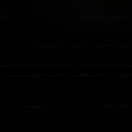
ئەکتەران
دەره
کامێلا بێڵ ، کریس ئێڤانس
پاوڵ
چیرۆكی هه‌ستبزوێن
ئاكشن
خەیاڵی زانستی
سی له ژیانی کۆمه‌لێک که‌س ده‌کات که هه‌ریه‌که‌یان توانایەکی سەرو 
‌ناویان ببات ئه‌مه‌ش کۆمه‌لێک کێشه‌یان بۆ ئه‌هێنێته‌ پێشه‌وه.
وەرگێڕان
دیزاینی بەرگ
شەنکار لوقمان
,
کوردسینەما