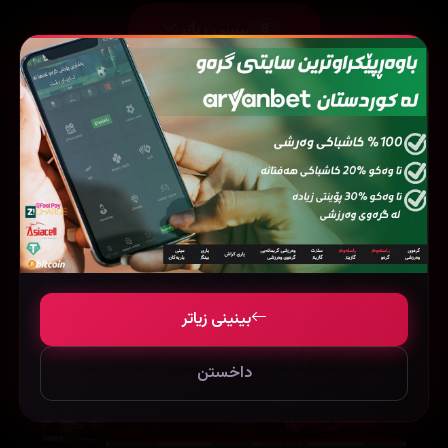
بینینی زیاتر
6
فیلمی هاوشێوە
بینینی زیاتر
داخستن