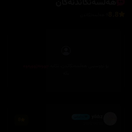
هەڵسەنگاندنەکان
8.8
9 هەڵسەنگاندن
بۆ نووسینی هەڵسەنگاندن، تکایە
چوونەژوورەوە
بکە
yildız
💎 ئەڵماس
8
2026/08/05