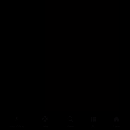
سەرەتا
زیاتر
سەرەتا
ڕەنگ
چوونەژوورەوە