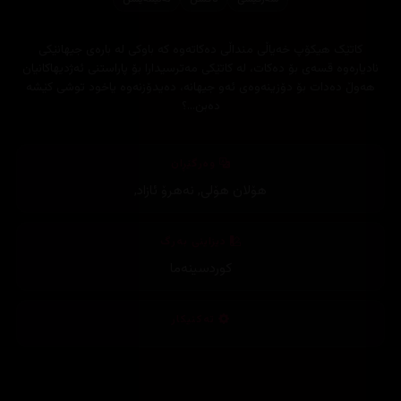
کاتێک هیکۆپ خەیاڵی منداڵی دەکاتەوە کە باوکی لە بارەی جیهانێکی
نادیارەوە قسەی بۆ دەکات، لە کاتێکی مەترسیدارا بۆ پاراستنی ئەژدیهاکانیان
هەوڵ دەدات بۆ دۆزینەوەی ئەو جیهانە، دەیدۆزنەوە یاخود توشی کێشە
دەبن...؟
وەرگێڕان
هۆلان هۆلی
,
نەهرۆ ئازاد
,
دیزاینی بەرگ
کوردسینەما
تەکنیکار