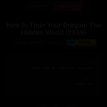
بینی ئۆنلاین
بەشەکانی تر
How to Train Your Dragon: The
Hidden World (2019)
7.8
7.8
104 خولەک
306,049
ئینگلیزی
ئەکتەران
جەی بورچڵ - ئەمێریکا فێرارا - ئێف مورای ئەبراهام
دەرهێنەر
دیان دیبلۆیس
سەرکێشی
ئاكشن
ئه‌نیمه‌یشن