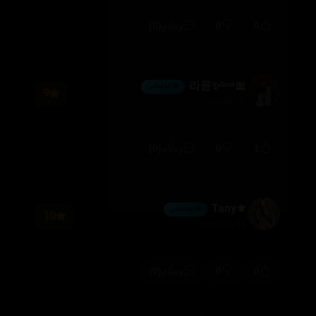
(0)
0
0
وەڵام
🎀라뮨✨ˡᵃⁿᵃ
💎 ئەڵماس
9
2026/08/01
(0)
0
1
وەڵام
⚜️Tany
💎 ئەڵماس
10
2026/06/26
(0)
0
0
وەڵام