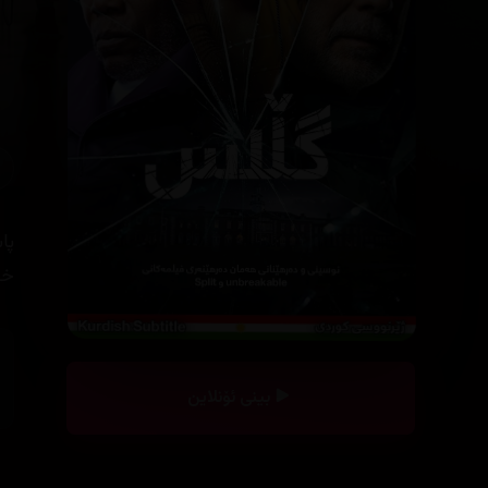
پا
خاوەنی 
بینی ئۆنلاین