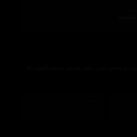
ێنەر
شایامالان
دێنێت بۆ ئەوەی شوێن کێڤن وێندێڵی شێواو بکەوێت کە
تەکنیکار