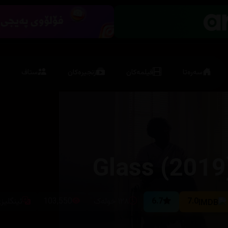
سەرەتا
فیلمەکان
زنجیرەکان
ستاف
Glass (2019
7.0
6.7
١٢٨ خولەک
103,550
ئینگلیز