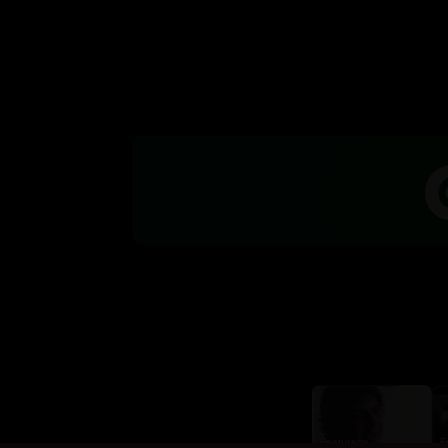
Featurette
F