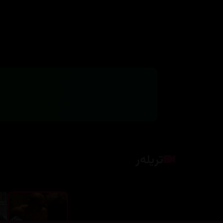
تریلەر
Clip