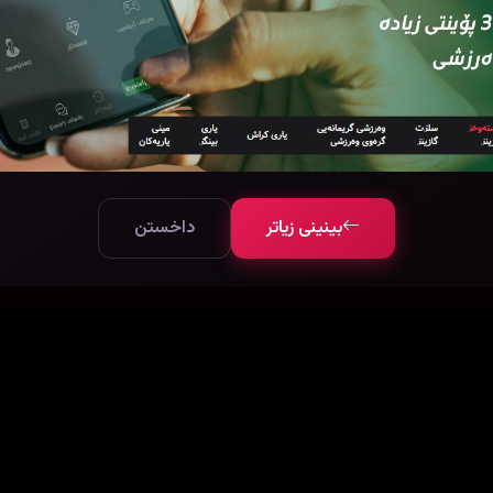
بینینی زیاتر
داخستن