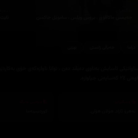
ئەکتەران
دەره
جەیمس ماکاڤۆی ، بروس وێلس ، ساموێل جاکسن
نایت 
دراما
خەیاڵی زانستی
نهێنی
ساوانێکی ئاسایش بەناوی دەیڤد دەن ، توانا ناوازەکەی خۆی بەکار
٢٤ کەسایەتی جیاوازە.
وەرگێڕان
دیزاینی بەرگ
نەهرۆ ئازاد
,
هۆلان هۆلی
,
کوردسینەما