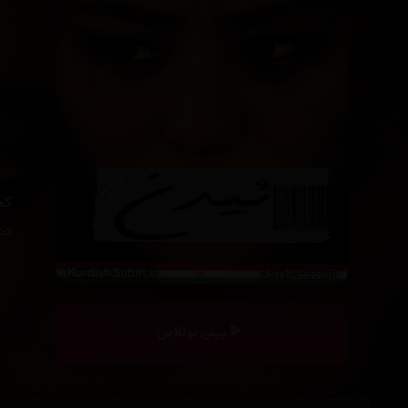
كچ
ده‌
بینی ئۆنلاین