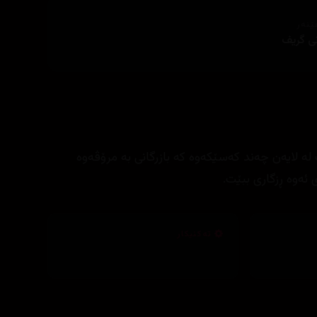
ێنەر
نی گریف
 لایه‌ن چه‌ند كه‌سێكه‌وه‌ كه‌ بازرگانی به‌ مرۆڤه‌وه‌
 ئه‌وه‌ ڕزگاری ببێت.
تەکنیکار