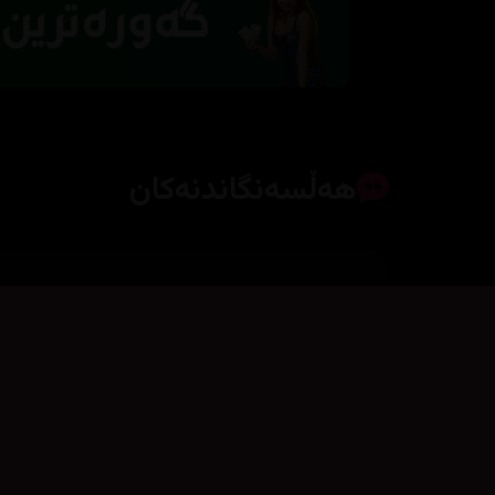
هەڵسەنگاندنەکان