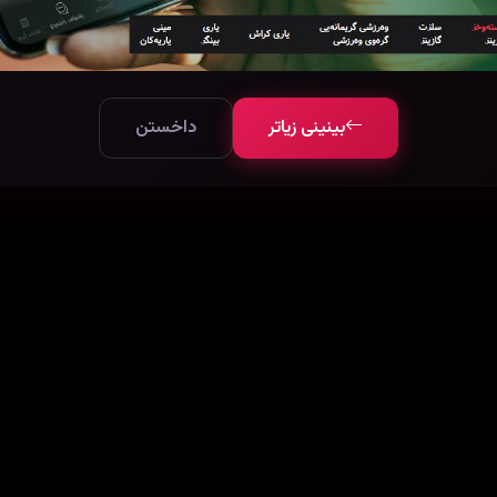
بینینی زیاتر
داخستن