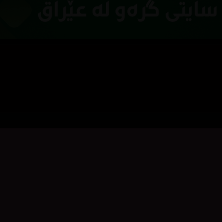
بۆ نووسینی هەڵسەنگاندن، تکایە
چوونەژوورەوە
بکە