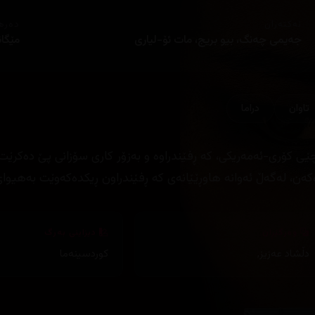
ئەکتەران
دەره
جه‌یمی چه‌نگ، بیو بریج، مات ئۆ-لیاری
مێگا
تاوان
دراما
ێی كۆری-ئه‌مه‌ریكی، كه‌ ڕفێندراوه‌ و به‌زۆر كاری سۆزانی پێ ده‌كرێت له‌
كه‌ن، له‌گه‌ڵ ئه‌وانه‌ هاوڕێێانه‌ی كه‌ ڕفێندراون ڕیكده‌كه‌وێت به‌هیوای
وەرگێڕان
دیزاینی بەرگ
دڵشاد عەزیز
,
کوردسینەما