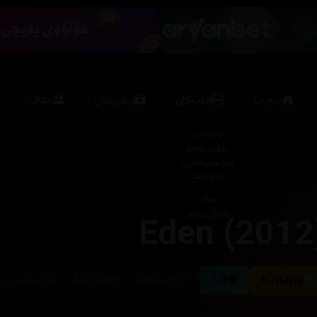
سەرەتا
فیلمەکان
زنجیرەکان
ستاف
Eden (2012
6.7
1.0
٩٨خوله‌ك
32,273
ئینگلیزی