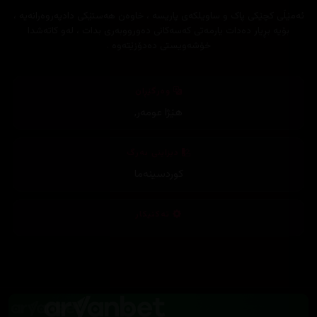
ئەمێڵی کچێکی پاک و ساویلکەی پاریسە ، خاوەن هەستێکی دادپەروەرانەیە ،
بۆیە بڕیار دەدات یارمەتی کەسەکانی دەورووبەری بدات ، لەو کاتەشدا
خۆشەویستی دەدۆزێتەوە .
وەرگێڕان
هێژا عومەر
,
دیزاینی بەرگ
کوردسینەما
تەکنیکار