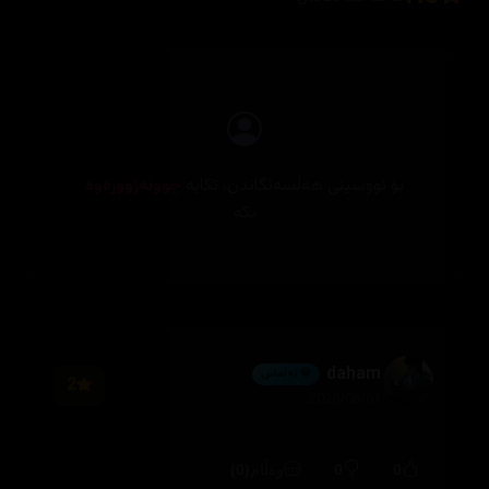
بۆ نووسینی هەڵسەنگاندن، تکایە
چوونەژوورەوە
بکە
daham
💎 ئەڵماس
2
2026/08/01
(0)
0
0
وەڵام