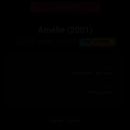
بینی ئۆنلاین
Amélie (2001)
8.3
7.9
١٢٢ خولەک
86,840
فەرەنسی
ئەکتەران
ئۆدری تاوتو - ماتیو کاسۆڤیتز
دەرهێنەر
جۆن پێرێ جۆنێت
کۆمیدی
ڕۆمانسی