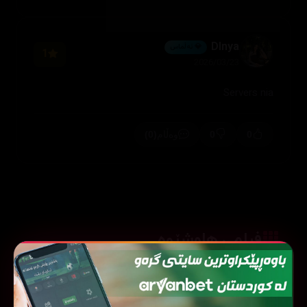
Dlnya
💎 ئەڵماس
1
2026/03/23
Servers nia
(0)
0
0
وەڵام
فیلمی هاوشێوە