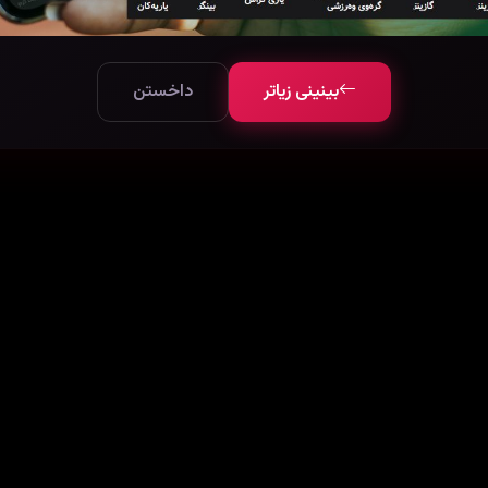
بینینی زیاتر
داخستن