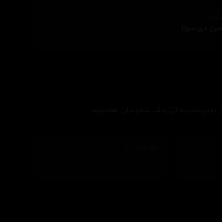
ێنەر
ین دی سوزا
ر پەیوەندییەکی یەک شەوەیان هەبووە.
تەکنیکار