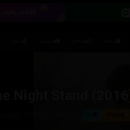
سەرەتا
فیلمەکان
زنجیرەکان
ستاف
e Night Stand (2016
3.2
4.1
٩٩ خولەک
321,586
هیندی