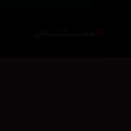
هەڵسەنگاندنەکان