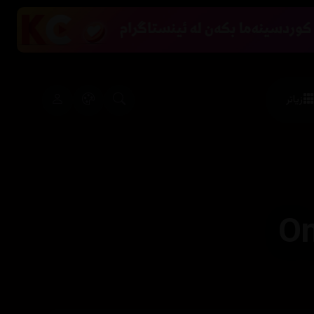
زیاتر
On