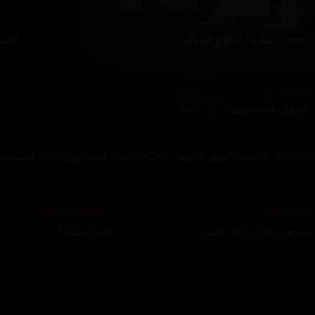
ئەکتەران
دەره
سەنی لیۆن - تەنوج ڤیروانی
جاسم
چیرۆكی هه‌ستبزوێن
دراما
اوێک کە هاوسەرگیری کردووە، دەکەوێتەوە کاریگەری ژنێک کەپێشت
وەرگێڕان
دیزاینی بەرگ
ئەرجون گۆران
,
زرنگ زاهیر
,
کوردسینەما