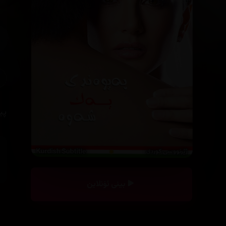
پی
بینی ئۆنلاین