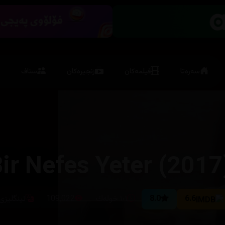
سەرەتا
فیلمەکان
زنجیرەکان
ستاف
ir Nefes Yeter (2017
6.6
8.0
١٠١ خوله‌ك
109,022
ئینگلیزی