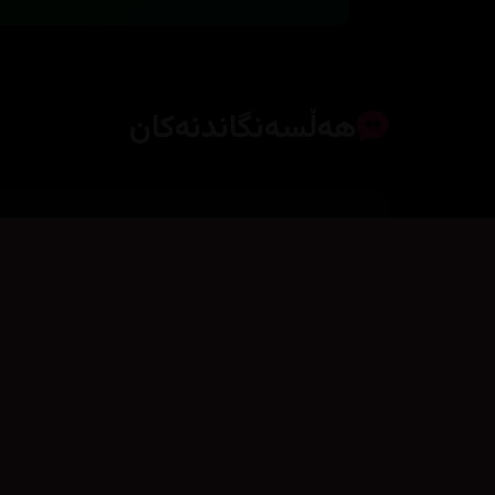
هەڵسەنگاندنەکان