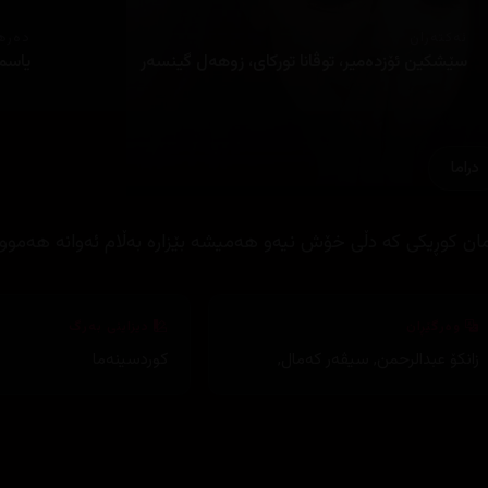
ئەکتەران
دەره
سێشكین ئۆزده‌میر، توڤانا توركای، زوهه‌ل گینسه‌ر
یاسم
دراما
مان كوڕیكی كه‌ دڵی خۆش نیه‌و هه‌میشه‌ بێزاره‌ به‌ڵام ئه‌وانه‌ هه
وەرگێڕان
دیزاینی بەرگ
زانکۆ عبدالرحمن
,
سیڤەر کەمال
,
کوردسینەما