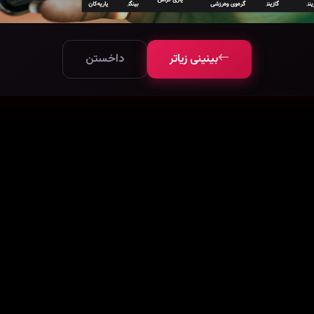
بینینی زیاتر
داخستن