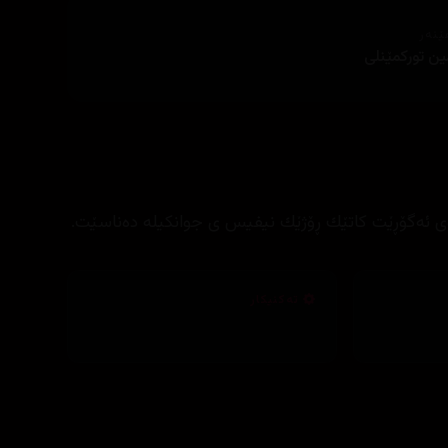
ێنەر
ین توركمێنلی
‌مووی ئه‌گۆڕێت كاتێك ڕۆژێك نیفیس ی جوانكیله‌ ده‌ناسێت.
تەکنیکار