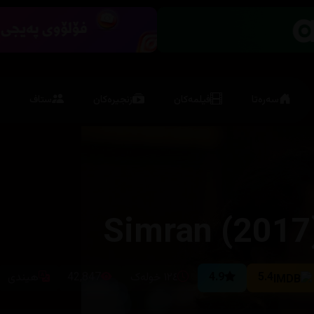
سەرەتا
فیلمەکان
زنجیرەکان
ستاف
Simran (2017
5.4
4.9
١٢٤ خولەک
42,847
هیندی