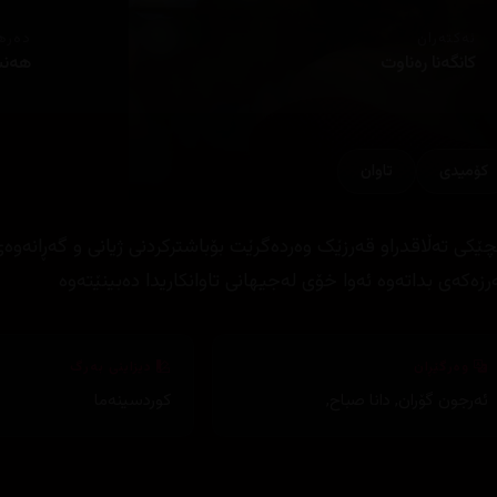
ئەکتەران
دەره
کانگەنا رەناوت
هەنس
کۆمیدی
تاوان
چێکی تەڵاقدراو قەرزێک وەردەگرێت بۆباشترکردنی ژیانی و گەڕانەوە
رزەکەی بداتەوە ئەوا خۆی لەجیهانی تاوانکاریدا دەبینێتەوە
وەرگێڕان
دیزاینی بەرگ
ئەرجون گۆران
,
دانا صباح
,
کوردسینەما