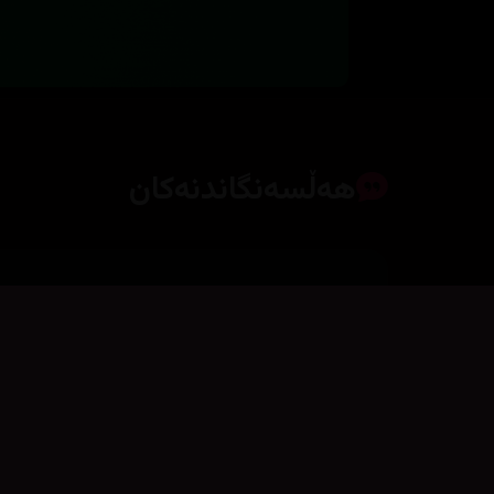
هەڵسەنگاندنەکان