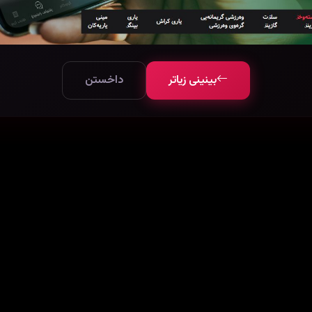
بینینی زیاتر
داخستن