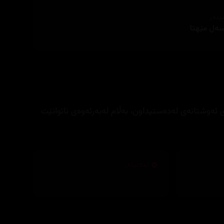
ێنەر
ەل مێهتا
ی ئەوشتانەی لەدەستیداون، بەڵام لەبەرئەوەی ناتوانێت
تەکنیکار