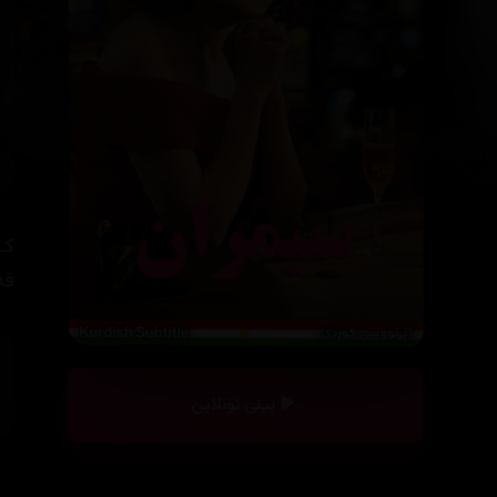
کـ
قە
بینی ئۆنلاین