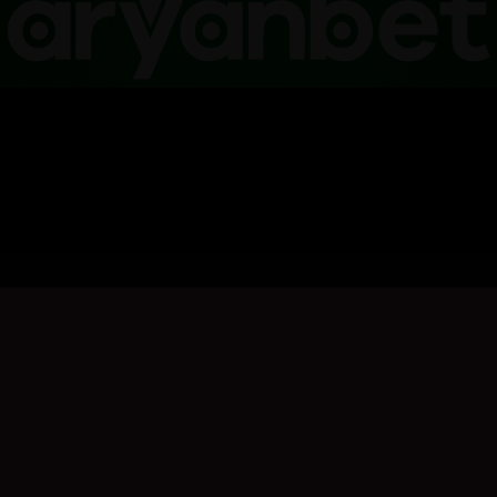
بۆ نووسینی هەڵسەنگاندن، تکایە
چوونەژوورەوە
بکە