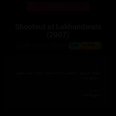
بینی ئۆنلاین
Shootout at Lokhandwala
(2007)
7.1
6.2
١٢١ خولەک
25,871
هیندی
ئەکتەران
ڤیڤەک ئۆبێرۆی - سانجەی دەت - ئەمیتاب باچان - توشار کاپوور
- سونێل دەت
دەرهێنەر
ئەپوورڤا لاکیا