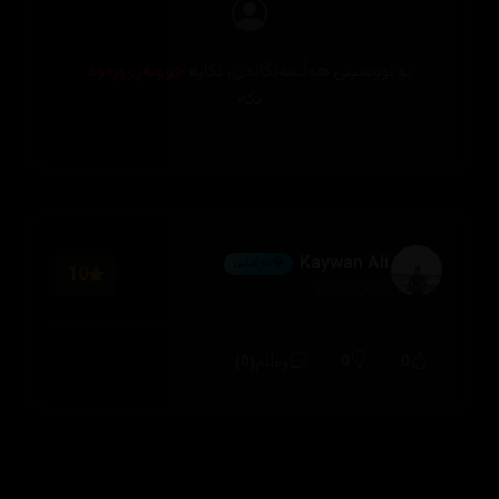
بۆ نووسینی هەڵسەنگاندن، تکایە
چوونەژوورەوە
بکە
Kaywan Ali
💎 ئەڵماس
10
2026/05/22
(0)
0
0
وەڵام