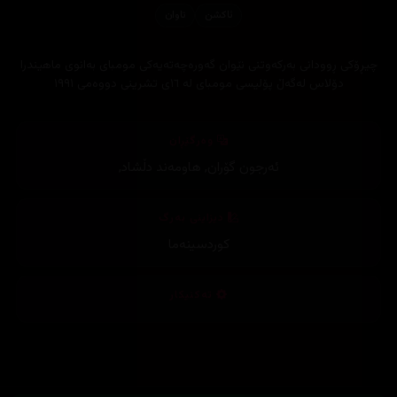
ئاكشن
تاوان
چیڕۆکی ڕوودانی بەرکەوتنی نێوان گەورەچەتەیەکی مومبای بەانوی ماهیندرا
دۆلاس لەگەڵ پۆلیسی مومبای لە ١٦ی تشرینی دووەمی ١٩٩١
وەرگێڕان
ئەرجون گۆران
,
هاومەند دڵشاد
,
دیزاینی بەرگ
کوردسینەما
تەکنیکار