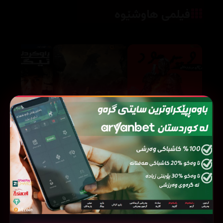
فیلمی هاوشێوە
Jumanji: Welcome to the Jungle (2017)
Wyrmwood (2014)
96403
580531
36055