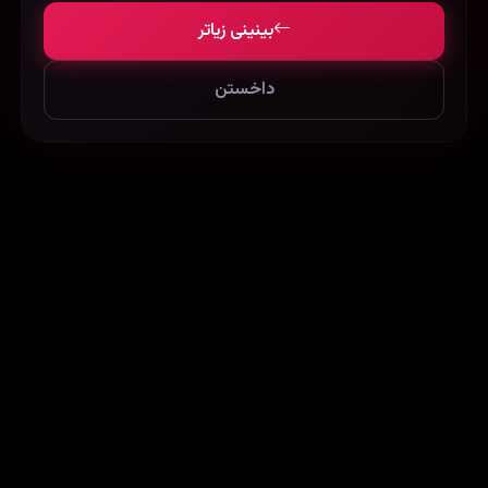
بینینی زیاتر
داخستن