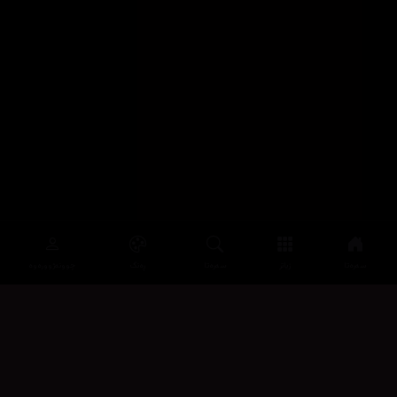
سەرەتا
زیاتر
سەرەتا
ڕەنگ
چوونەژوورەوە