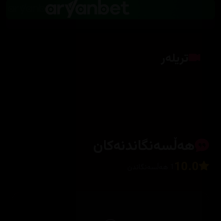
تریلەر
کلیک بکە بۆ پیشاندانی تریلەر
هەڵسەنگاندنەکان
10.0
1 هەڵسەنگاندن