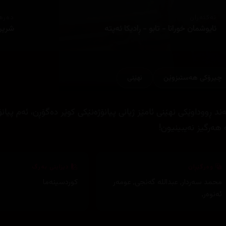
ئەکتەران
دەره
ئایوشمان خورانا - تابو - ڕادیکا ئەپتە
شریرا
چیرۆكی هه‌ستبزوێن
نهێنی
ند ڕووداوێکی نهێنی ئامێز ژیانی پیانۆژەنێکی کوێر دەگۆڕن، ئەم پیا
 هەرگیز نەیبینیون!
وەرگێڕان
دیزاینی بەرگ
محمد سەردار
,
عبداللە گەنجی
,
عومەر
کوردسینەما
ئەنوەر
,