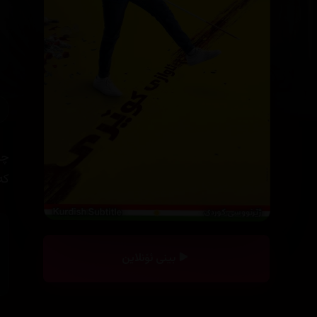
چە
کە
بینی ئۆنلاین