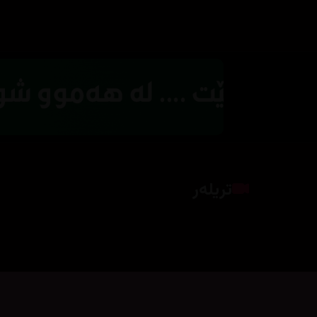
تریلەر