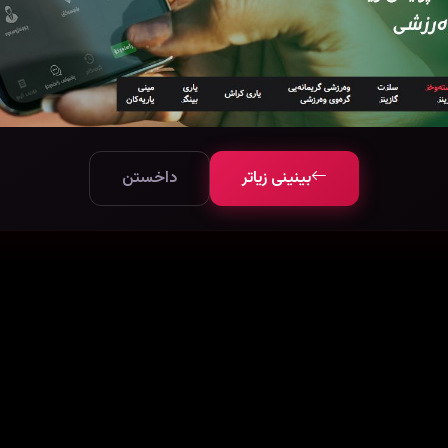
بینینی زیاتر
داخستن