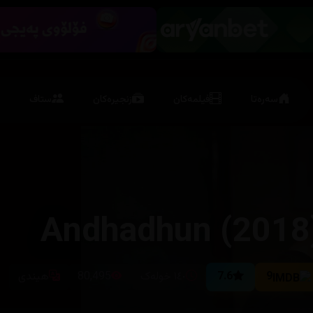
سەرەتا
فیلمەکان
زنجیرەکان
ستاف
Andhadhun (2018
9
7.6
١٤٠ خولەک
80,495
هیندی