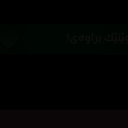
کلیک بکە بۆ پیشاندانی تریلەر