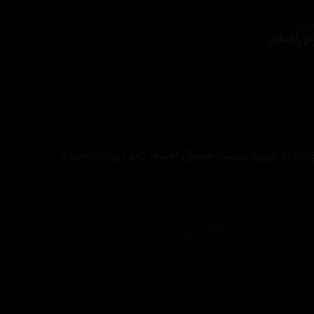
ێنەر
م ڕاگەڤان
نۆژەنەکە کوێرە دەبێت هەواڵ لەسەر ئەم ڕووداوانەبدات
تەکنیکار