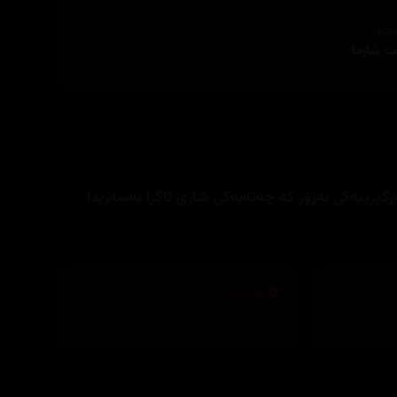
ێنەر
ت شارما
رگیرییەکی بەزۆر کە چەتەیەکی شاری ئاگرا بەسەریدا
تەکنیکار