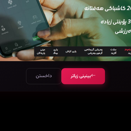
بینینی زیاتر
داخستن