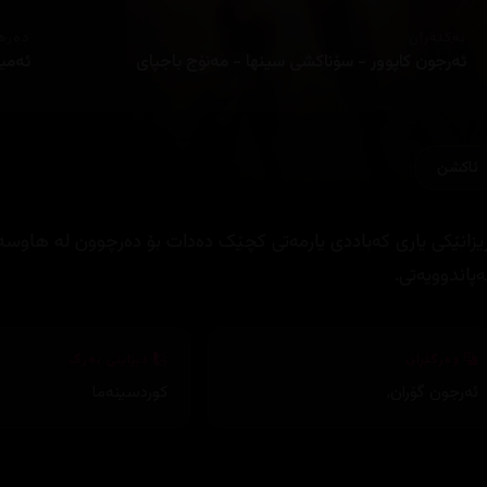
ئەکتەران
دەره
ئەرجون کاپوور - سۆناکشی سینها - مەنۆج باجپای
ئەمی
ئاكشن
ریزانێکی یاری کەباددی یارمەتی کچێک دەدات بۆ دەرچوون لە هاوسە
پاندوویەتی.
وەرگێڕان
دیزاینی بەرگ
ئەرجون گۆران
,
کوردسینەما