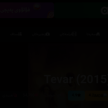
سەرەتا
فیلمەکان
زنجیرەکان
ستاف
Tevar (2015
4.2
4.9
١٥٩ خولەک
54,796
هیندی