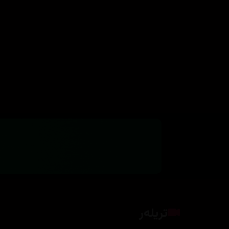
تریلەر