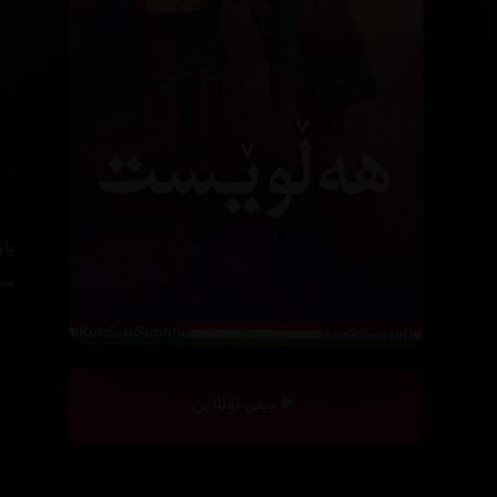
یا
سە
بینی ئۆنلاین