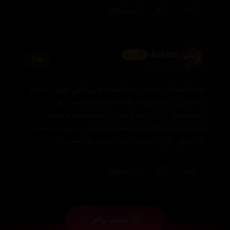
(0)
0
0
وەڵام
Ashoor
🏆 زێڕین
5
2026/07/28
تەنیا فیلمێک لەسەر جەنگ نییە، چیرۆکێکی قووڵی مانەوە
و تەنیایی و خۆڕاگری مرۆڤە لە بەرامبەر ترسدا. ڕۆڵی
درەوشاوەی ئادرین برۆدی لە ڕۆڵی ولادیسلاو شپیلمان، بێ
وێنەیە وە یەکێکە لە نمایشە زندووەکانی مێژووی سینەما.
شاکارێکی تاڵ و لەبیرنەکراو لە ڕۆمان پۆلانسکی👌🏻
(0)
0
0
وەڵام
بینینی زیاتر
7