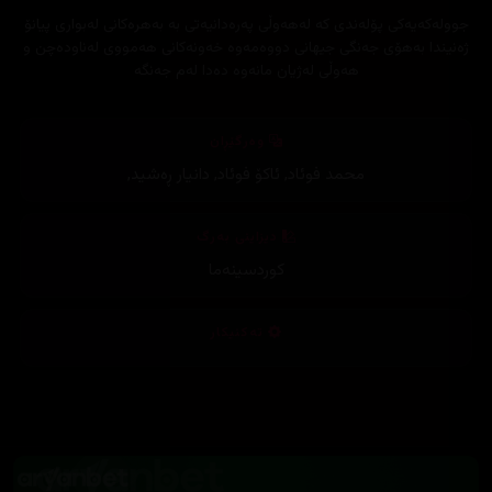
جوولەکەیەکی پۆلەندی کە لەهەوڵی پەرەدانیەتی بە بەهرەکانی لەبواری پیانۆ
ژەنیندا بەهۆی جەنگی جیهانی دووەمەوە خەونەکانی هەمووی لەناودەچن و
هەوڵی لەژیان مانەوە دەدا لەم جەنگە
وەرگێڕان
محمد فوئاد
,
ئاکۆ فوئاد
,
دانیار ڕەشید
,
دیزاینی بەرگ
کوردسینەما
تەکنیکار