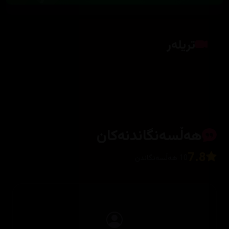
تریلەر
کلیک بکە بۆ پیشاندانی تریلەر
هەڵسەنگاندنەکان
7.8
10 هەڵسەنگاندن