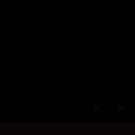
سەرەتا
زیاتر
سەرەتا
ڕەنگ
چوونەژوورەوە