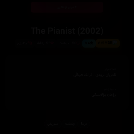
بینی ئۆنلاین
The Pianist (2002)
8.5
8.4
150 خولەک
443,152
ئیگلیزى
ئەکتەران
ئادریان برۆدى ، فرانک فیناڵى
دەرهێنەر
ڕۆمان پۆلانسکى
دراما
ژیاننامه‌
میوزیكی