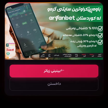
فیلمی هاوشێوە
بینینی زیاتر
داخستن
A Moment to Remember (2004)
Detachment (2011)