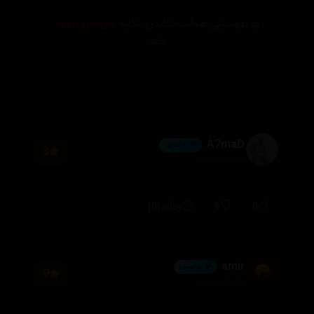
بۆ نووسینی هەڵسەنگاندن، تکایە
چوونەژوورەوە
بکە
A7maD
💎 ئەڵماس
3
2026/08/07
(0)
0
0
وەڵام
amir
💎 ئەڵماس
9
2026/08/03