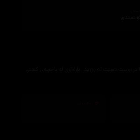
ێنەر
ۆ شینکای
و پڕ لە نێوانیاندا درووست دەبێت لە ڕۆژێکی باراناوی لە باخچەی گشتی
تەکنیکار