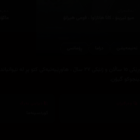
ئەکتەران
دەره
میو ئیرینۆ ، کانا هانازاوا ، فومی هیرانۆ
ماکۆت
ئه‌نیمه‌یشن
دراما
ڕۆمانسی
کوڕێکی ١٥ ساڵان و ژنێکی ٢٧ ساڵ ، هاوڕێیەتیەکی کت
نجوکو گیۆن.
وەرگێڕان
دیزاینی بەرگ
کوردسینەما