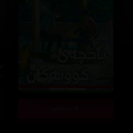
شی
بینی ئۆنلاین