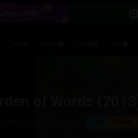
سەرەتا
فیلمەکان
زنجیرەکان
ستاف
rden of Words (2013
7.6
7.6
٤٦ خوولەک
104,229
 , Eng