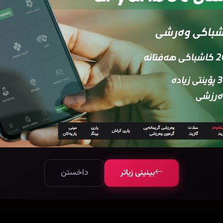
بینینی زیاتر
داخستن