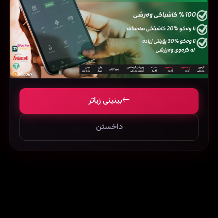
بینینی زیاتر
The Colony (2015)
داخستن
Blackmail (2018)
65733
160838
28365