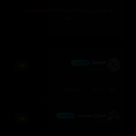
بۆ نووسینی هەڵسەنگاندن، تکایە
چوونەژوورەوە
بکە
⚜️𝕿𝖆𝖓𝖞
💎 ئەڵماس
2
2026/06/26
(0)
0
0
وەڵام
هەژان محەمەد
💎 ئەڵماس
3
2026/04/21