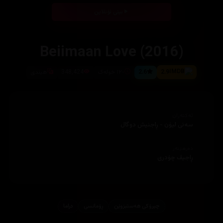
بینی ئۆنلاین
Beiimaan Love (2016)
2.9
2.6
١٢٠ خولەک
348,424
هیندی
ئەکتەران
سەنی لیۆن - ڕاجنیش دوگال
دەرهێنەر
ڕاجیڤ چۆدری
چیرۆكی هه‌ستبزوێن
ڕۆمانسی
دراما