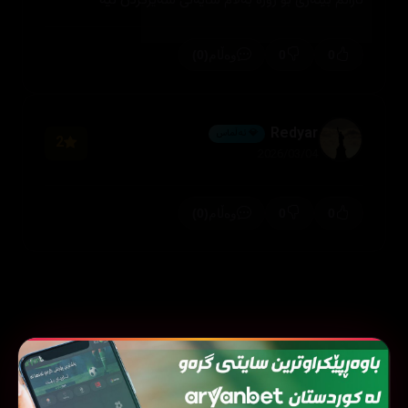
نازانم بینەری بۆ زۆرە بەڵام شایەنی سەیرکردن نیە
(0)
0
0
وەڵام
Redyar
💎 ئەڵماس
2
2026/03/04
(0)
0
0
وەڵام
فیلمی هاوشێوە