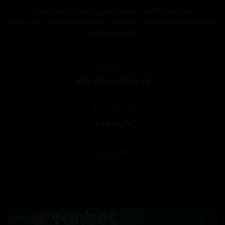
ژیانی کچێکی گەنج دەکەوێتە لێواری ڕووخان کاتێک لەلایەن
خۆشەویستەکەیەوە خیانەتی لێدەکرێت، بەڵام ئەم کچە هەوڵی ئەوەدەدات
تۆڵەی خۆی بکاتەوە
وەرگێڕان
ئەرجون گۆران
,
زرنگ زاهیر
,
دیزاینی بەرگ
کوردسینەما
تەکنیکار