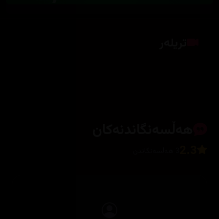
تریلەر
کلیک بکە بۆ پیشاندانی تریلەر
هەڵسەنگاندنەکان
2.3
3 هەڵسەنگاندن