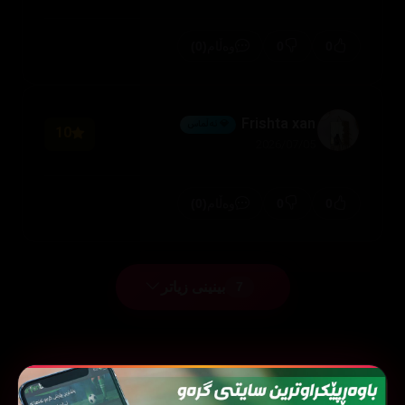
(0)
0
0
وەڵام
Frishta xan
💎 ئەڵماس
10
2026/07/05
(0)
0
0
وەڵام
بینینی زیاتر
7