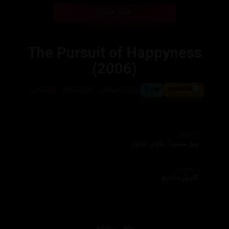
بینی ئۆنلاین
The Pursuit of Happyness
(2006)
8.0
7.9
117 خولەک
396,034
ئیگلیزى
ئەکتەران
ویڵ سمیث ، ثاندى نێوتۆن
دەرهێنەر
گابرێل مەکینو
دراما
ژیاننامه‌