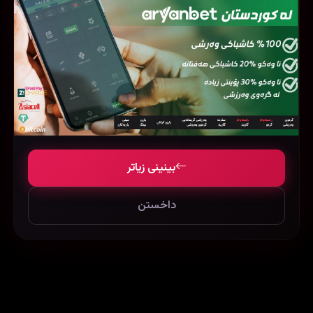
فیلمی هاوشێوە
بینینی زیاتر
داخستن
‏Perfect Days (2023)
To Kill a Mockingbird (1962)
51807
22181
108836