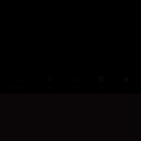
سەرەتا
زیاتر
سەرەتا
ڕەنگ
چوونەژوورەوە