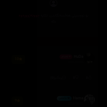
بۆ نووسینی هەڵسەنگاندن، تکایە
چوونەژوورەوە
بکە
HuDa
⭐ ئەندام
10
2026/08/06
(0)
0
0
وەڵام
Hama
💎 ئەڵماس
9
2026/08/03