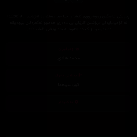
پیاوێکی غەمگین ڕووبەرووی کێشەی جیا جیا دەبێتەوە لەژیانیدا ، لەکاتێکدا
لە کۆمپانیایەکی فرۆشتن کارێکی پێ دەدرێ هەموو ئەگەرەکان پێچەوانە
دەبنەوە و نزیک دەبێتەوە لە بەدیهێنانی ئامانجەکەی
وەرگێڕان
محمد هادی
,
دیزاینی بەرگ
کوردسینەما
تەکنیکار