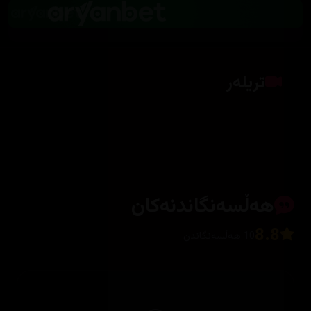
تریلەر
کلیک بکە بۆ پیشاندانی تریلەر
هەڵسەنگاندنەکان
8.8
10 هەڵسەنگاندن