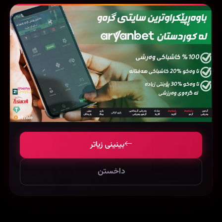
فیلمی هاوشێوە
بینینی زیاتر
داخستن
‏The Tiger Who Came to Tea (2019) ‏‎‏
Summer Wars (2009)