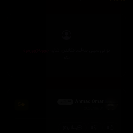
بۆ نووسینی هەڵسەنگاندن، تکایە
چوونەژوورەوە
بکە
Ahmad Omar
👑 پلاتین
5
2026/08/04
(0)
0
0
وەڵام