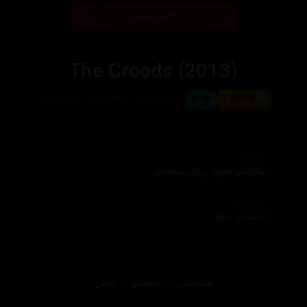
بینی ئۆنلاین
The Croods (2013)
7.3
6.9
98 خولەک
150,506
ئیگلیزى
ئەکتەران
نیکۆڵاس کەیج ، ڕیان ڕێینۆلدس
دەرهێنەر
کریک دى میکۆ
ئه‌نیمه‌یشن
سەرکێشی
ئاكشن