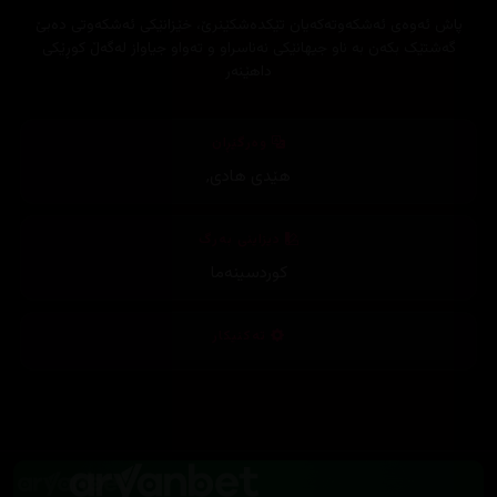
پاش ئەوەی ئەشکەوتەکەیان تێکدەشکێنرێ، خێزانێکی ئەشکەوتی دەبێ
گەشتێک بکەن بە ناو جیهانێکی نەناسراو و تەواو جیاواز لەگەڵ کوڕێکی
داهێنەر
وەرگێڕان
هێدی هادی
,
دیزاینی بەرگ
کوردسینەما
تەکنیکار