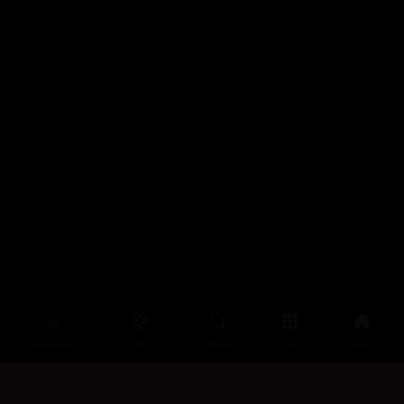
سەرەتا
زیاتر
سەرەتا
ڕەنگ
چوونەژوورەوە