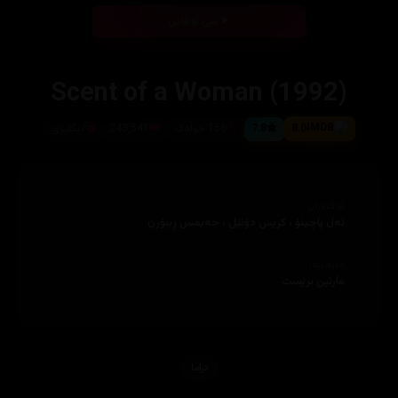
بینی ئۆنلاین
Scent of a Woman (1992)
8.0
7.8
156 خولەک
243,541
ئیگلیزى
ئەکتەران
ئەل پاچینۆ ، کریس دۆنێل ، جەیمس ڕیبۆرن
دەرهێنەر
مارتین برێست
دراما