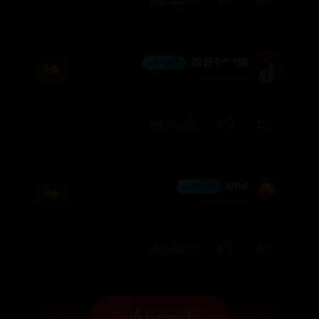
(0)
0
0
وەڵام
🎀라뮨✨ˡᵃⁿᵃ
💎 ئەڵماس
6
2026/08/02
(0)
0
1
وەڵام
amir
💎 ئەڵماس
9
2026/07/19
(0)
0
0
وەڵام
بینینی زیاتر
4