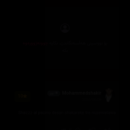
بۆ نووسینی هەڵسەنگاندن، تکایە
چوونەژوورەوە
بکە
Mohammedshakir
🌟 نوێ
10
2026/08/08
Shazzz al pacino desan shakareke tre nusewatawa