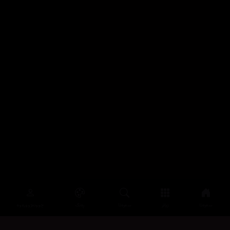
سەرەتا
زیاتر
سەرەتا
ڕەنگ
چوونەژوورەوە