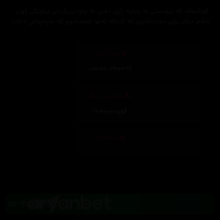
قوتابیەک کە پێویستی بە پارەیە ڕازی دەبێ بە چاودێریکردنی پیاوێکی کوێر ،
بەڵام دواتر بۆی دەردەکەوێ کە کارەکە تەنها ئەوەنەبوو کە چاوەڕوانی دەکرد
وەرگێڕان
ئەحمەد محمد
,
دیزاینی بەرگ
کوردسینەما
تەکنیکار