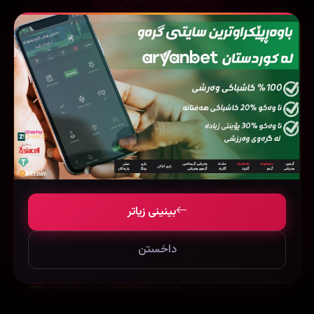
فیلمی هاوشێوە
بینینی زیاتر
داخستن