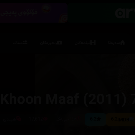
سەرەتا
فیلمەکان
زنجیرەکان
ستاف
7 Khoon Ma
6.2
6.2
١٤٧ خولەک
17,612
هیندی