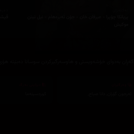
ئەکتەران
دەره
پریانکا چۆپرا - عیرفان خان - جۆن ئەبرەهام - نیل نیتن
ڤیشا
موکیش
گەڕان بەدوای خۆشەویستی و هاوسەرگیرکردن سوسانا دەبێتە هۆی 
وەرگێڕان
دیزاینی بەرگ
ئەرجون گۆران
,
دانا صباح
,
کوردسینەما