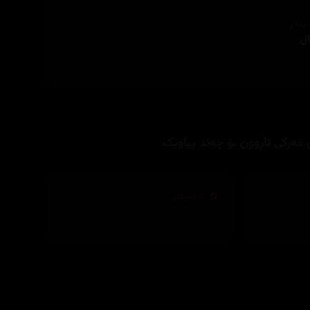
ێنەر
ل
مەرگی ناڕوون بۆ چەند پیاوێک
تەکنیکار