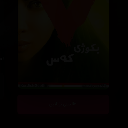
لە
بینی ئۆنلاین