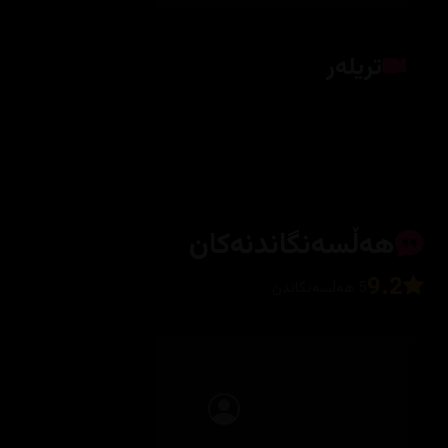
تریلەر
کلیک بکە بۆ پیشاندانی تریلەر
هەڵسەنگاندنەکان
9.2
5 هەڵسەنگاندن