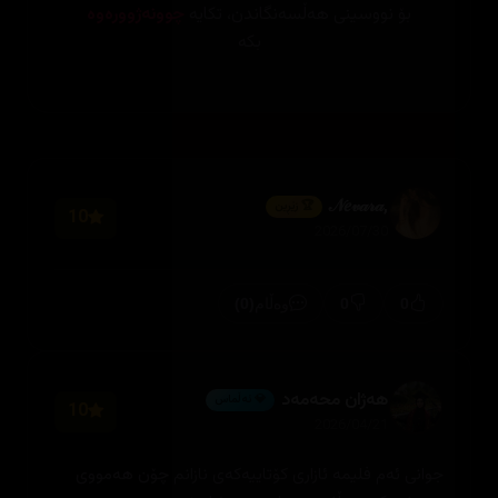
بۆ نووسینی هەڵسەنگاندن، تکایە
چوونەژوورەوە
بکە
,𝒩𝑒𝓋𝒶𝓇𝒶
🏆 زێڕین
10
2026/07/30
(0)
0
0
وەڵام
هەژان محەمەد
💎 ئەڵماس
10
2026/04/21
جوانی ئەم فلیمە ئازاری کۆتاییەکەی نازانم چۆن هەمووی