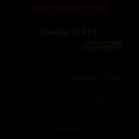
بینی ئۆنلاین
Dhadak (2018)
4.2
6.9
١٣٨ خولەک
74,746
هیندی
ئەکتەران
ئیشان خەتەر - جانڤی کاپوور
دەرهێنەر
شاشانک کەیتان
دراما
ڕۆمانسی