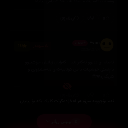
وەسف بکەم بەڵام سەد لە سەد شایەنی بینینە
(0)
0
0
وەڵام
Evan
⭐ ئەندام
10
سپۆیلەر
2026/02/24
ئەیبابە چ دەبوو ئەگەر لێیان گەڕابان ژیانیان خۆشببوو
بەڕاستی خۆشهات بەس کۆتاییەکەی هەستبزوێن و
کاریگەرە💔🥹
(0)
0
0
وەڵام
ئەم بۆچوونە سپۆیلەر لەخۆدەگرێت کلیک بکە بۆ بینینی
بینینی زیاتر
2