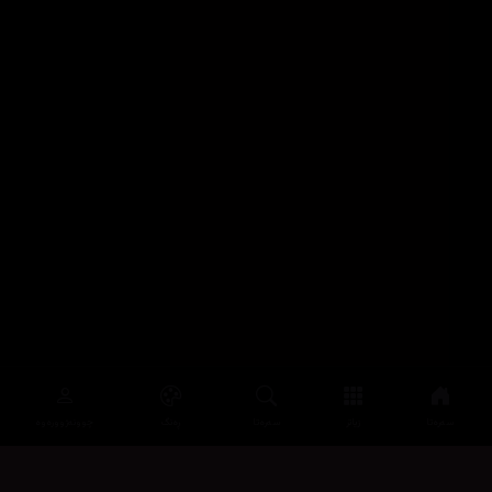
سەرەتا
زیاتر
سەرەتا
ڕەنگ
چوونەژوورەوە