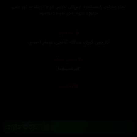
لەناو جەرگەی ڕاجستانەوە، چیڕۆکی ئەوینی کچ و کوڕێک لە دوو چینی
جیاوازدا ناکۆکییەکی گەورە دەنێتەوە.
وەرگێڕان
ئەرجون گۆران
,
عبداللە گەنجی
,
عومەر ئەنوەر
,
دیزاینی بەرگ
کوردسینەما
تەکنیکار