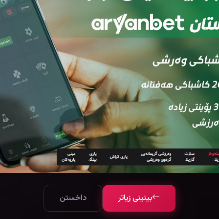
بینینی زیاتر
داخستن