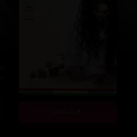
ژن
خو
بینی ئۆنلاین