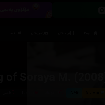
سەرەتا
فیلمەکان
زنجیرەکان
ستاف
g of Soraya M. (2008
8.0
7.7
١١٤ خوله‌ك
158,358
فارسی، ئ