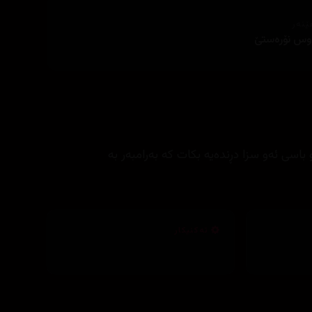
ێنەر
وس نۆره‌ستێ
سی ئه‌و سزا دڕنده‌یه‌ بكات كه‌ به‌رامبه‌ر به‌
تەکنیکار