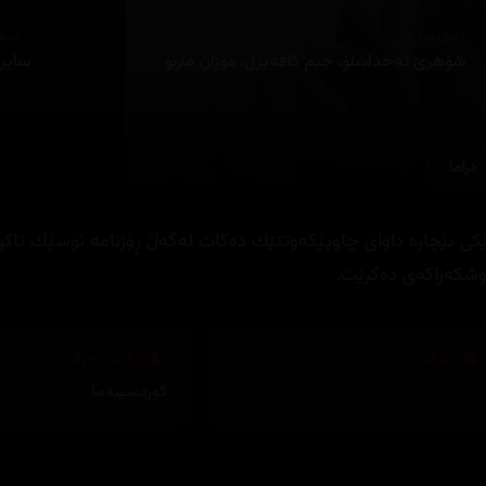
ئەکتەران
دەره
شۆهرێ ئه‌خداشلۆ، جیم كافه‌یزل، مۆژان مارنۆ
سایر
دراما
ێكی بێچاره‌ داوای چاوپێكه‌وتنێك ده‌كات له‌گه‌ڵ ڕۆژنامه‌ نوسێك تاكو با
شكه‌زاكه‌ی ده‌كرێت.
وەرگێڕان
دیزاینی بەرگ
کوردسینەما