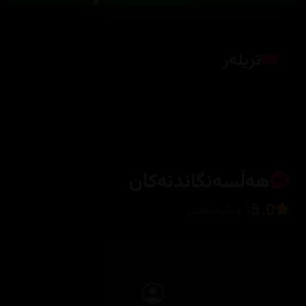
تریلەر
کلیک بکە بۆ پیشاندانی تریلەر
هەڵسەنگاندنەکان
5.0
1 هەڵسەنگاندن