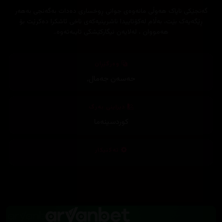
گەنجێکی ناپاک هەوڵی مانەوەی جوانی ڕوخساری دەدات بەگەنجی بەهەر
ڕێگەیەک بێت، بەڵام لەکۆتاییدا ناشرینیەکەی ناخی ئاشکرا دەکرێت بۆ
هەمووان ، لەلایەن نیگارکێشکی تایبەتەوە..
وەرگێڕان
حەسەن جەمال
,
دیزاینی بەرگ
کوردسینەما
تەکنیکار