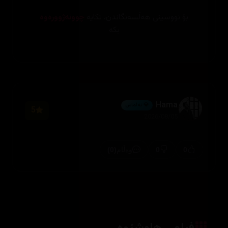
بۆ نووسینی هەڵسەنگاندن، تکایە
چوونەژوورەوە
بکە
Hama
💎 ئەڵماس
5
2026/08/05
(0)
0
0
وەڵام