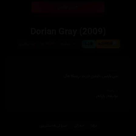
بینی ئۆنلاین
Dorian Gray (2009)
6.3
6.0
١١٢ خوله‌ك
36,551
ئینگلیزی
ئەکتەران
بێن بارنس ،كۆلین فێرث ،ڕيبيكا هاڵ
دەرهێنەر
ئۆلیڤه‌ر پاركه‌ر
دراما
خه‌یاڵی
چیرۆكی هه‌ستبزوێن