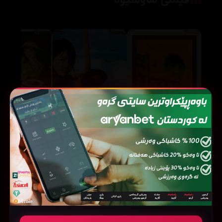
فیلمی هاوشێوە
The Bow (2005)
Dog Day Afternoon (1975)
21568
52131
66725