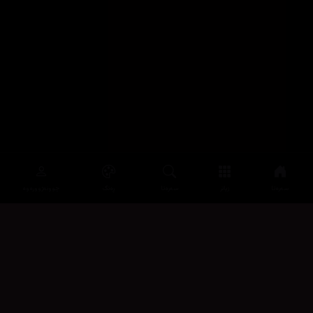
سەرەتا
زیاتر
سەرەتا
ڕەنگ
چوونەژوورەوە