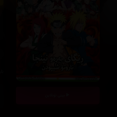
نا
بینی ئۆنلاین