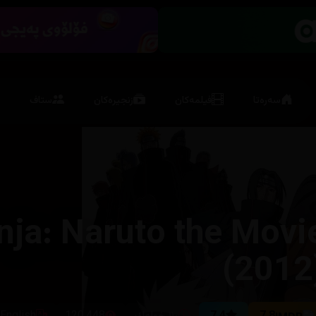
سەرەتا
فیلمەکان
زنجیرەکان
ستاف
nja: Naruto the Movi
(2012