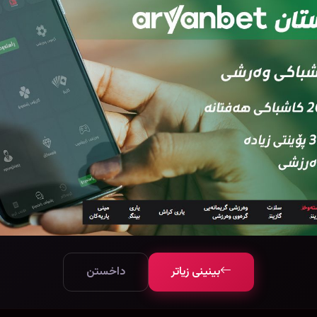
بینینی زیاتر
داخستن