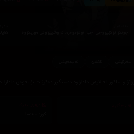
7.8
7.4
١١٠ خوله‌ك
120,448
English
ئەکتەران
دەره
جونكۆ تۆكێيووچى، چيە نۆكۆموەرە، تەوشييووكى مۆريكۆوە
هايات
سەرکێشی
ئاكشن
ئه‌نیمه‌یشن
روتۆ و ساكورا له‌ لایه‌ن ماداراوه‌ ده‌ستگیر ده‌كرێـت بۆ ئه‌وه‌ی مادارا
وەرگێڕان
دیزاینی بەرگ
کوردسینەما