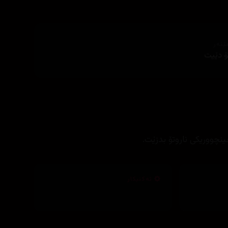
ێنەر
ۆ دێيت
 جينچووريكی ناروتۆ بدزێت.
تەکنیکار