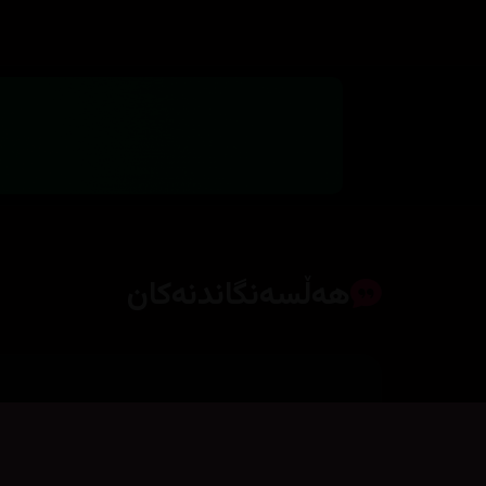
هەڵسەنگاندنەکان