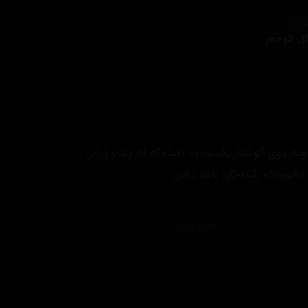
ێنەر
ڵ لاوجەر
ەرووی کوشتارێک بنەوە دایکەکە لە پێناو ژیانی
نووەکە شتەکان نامۆ دەبن
تەکنیکار