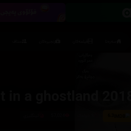
سەرەتا
فیلمەکان
زنجیرەکان
ستاف
t in a ghostland 201
6.3
٩١ خولەک
57,024
ئینگلیزی