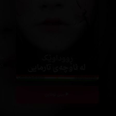
دا
کچ
بینی ئۆنلاین