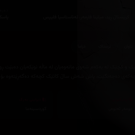
ئەکتەران
دەره
کریستاڵ ڕید، میلێنا فارمەر، ئەناستاسیا فلیپس
پاسکا
تاوان
ترسناک
دراما
یک و کچێک لە یەکەم شەوی مانەوەیان لە ماڵە نوێکەیان دەبێت ڕووب
ەکەی دەجەنگێت، پاش شەش ساڵ کاتێک کچەکە دەگەڕێتەوە بۆ خا
وەرگێڕان
دیزاینی بەرگ
عومەر ئەنوەر
,
کوردسینەما