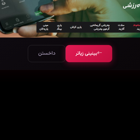
بینینی زیاتر
داخستن