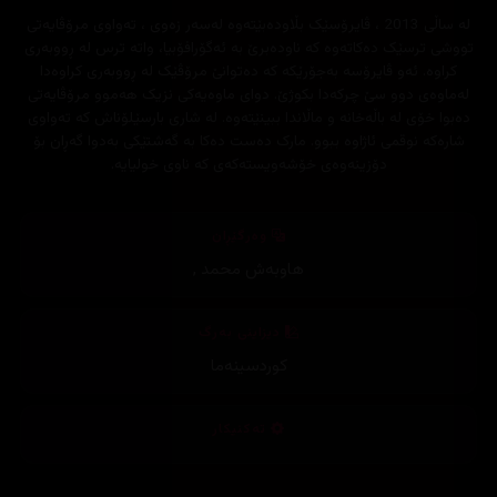
لە ساڵی 2013 ، ڤایرۆسێک بڵاودەبێتەوە لەسەر زەوی ، تەواوی مرۆڤایەتی
تووشی ترسێک دەکاتەوە کە ناودەبرێ بە ئەگۆرافۆبیا، واتە ترس لە ڕووبەری
کراوە. ئەو ڤایرۆسە بەجۆرێکە کە دەتوانێ مرۆڤێک لە ڕووبەری کراوەدا
لەماوەی دوو سێ چرکەدا بکوژێ. دوای ماوەیەکی نزیک هەموو مرۆڤایەتی
دەبوا خۆی لە باڵەخانە و ماڵاندا ببینێتەوە. لە شاری بارسێلۆناش کە تەواوی
شارەکە نوقمی ئاژاوە ببوو. مارک دەست دەکا بە گەشتێکی بەدوا گەڕان بۆ
دۆزینەوەی خۆشەویستەکەی کە ناوی خولیایە.
وەرگێڕان
هاوبەش محمد
,
دیزاینی بەرگ
کوردسینەما
تەکنیکار