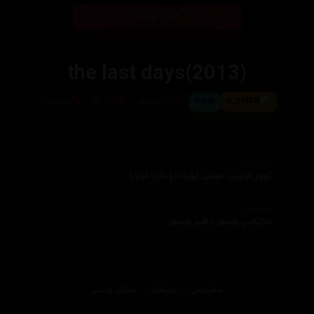
بینی ئۆنلاین
the last days(2013)
6.2
6.0
١٠٢ خولەک
68,415
ئیسپانی
ئەکتەران
کویم گوتیرێز،خۆسێ کۆرۆنادۆ،مارتا ئیتورا
دەرهێنەر
ئەلێکس پاستۆر،داڤید پاستۆر
سەرکێشی
ترسناک
خەیاڵی زانستی