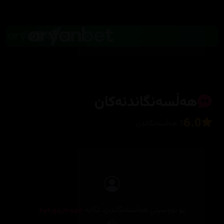
هەڵسەنگاندنەکان
6.0
3 هەڵسەنگاندن
بۆ نووسینی هەڵسەنگاندن، تکایە
چوونەژوورەوە
بکە