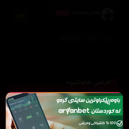
Lalo_سەلامانکا
⭐ ئەندام
6
2026/07/29
(0)
0
0
وەڵام
فیلمی هاوشێوە