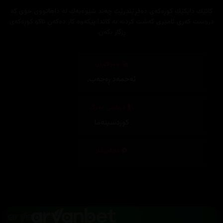
كاتێك دایكێك كوڕه‌كه‌ی ده‌فڕێندرێت چه‌ند شێوه‌یه‌ك له‌ داهاتووی خۆی كه‌
دروست كه‌ری ئامێری گه‌شت كردنه‌ به‌ كاتدا پێكه‌وه‌ كار ده‌كه‌ن تاكو كوڕه‌كه‌ی
ڕزگار بكه‌ن.
وەرگێڕان
ئەحمەد ڕەجەب
,
دیزاینی بەرگ
کوردسینەما
تەکنیکار