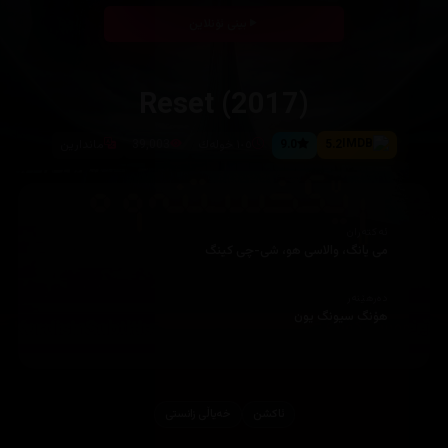
بینی ئۆنلاین
Reset (2017)
5.2
9.0
١٠٥ خوله‌ك
39,003
ماندارین
ئەکتەران
می یانگ، والاسی هو، شی-چی كینگ
دەرهێنەر
هۆنگ سیونگ یون
ئاكشن
خەیاڵی زانستی