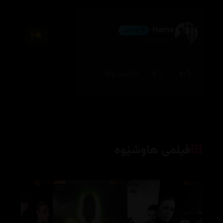
Hama
💎 ئەڵماس
5
2026/08/05
(0)
0
0
وەڵام
فیلمی هاوشێوە