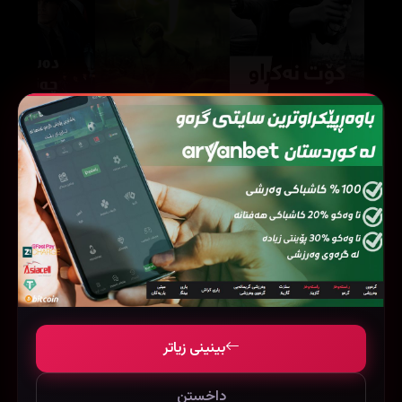
9 (2009)
Unlocked (2017)
72412
83418
33752
بینینی زیاتر
داخستن