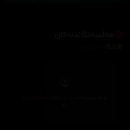
هەڵسەنگاندنەکان
5.0
1 هەڵسەنگاندن
بۆ نووسینی هەڵسەنگاندن، تکایە
چوونەژوورەوە
بکە