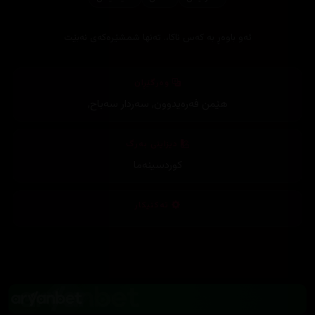
ئەو باوەڕ بە کەس ناکا،. تەنها شمشێرەکەی نەبێت
وەرگێڕان
هێمن فەرەیدوون
,
سەردار سەباح
,
دیزاینی بەرگ
کوردسینەما
تەکنیکار