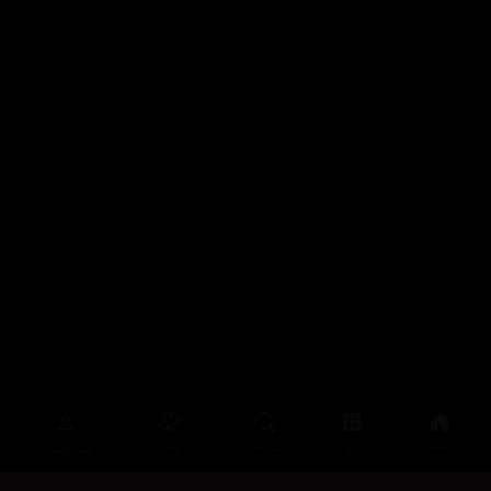
سەرەتا
زیاتر
سەرەتا
ڕەنگ
چوونەژوورەوە