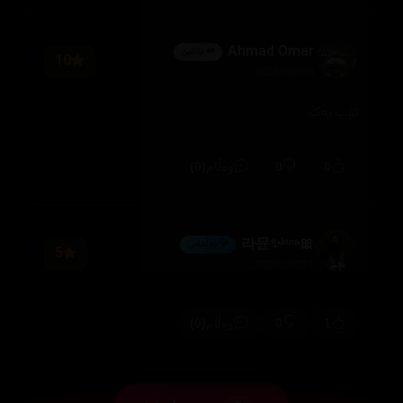
Ahmad Omar
👑 پلاتین
10
2026/08/04
تۆپ یەک
(0)
0
0
وەڵام
🎀라뮨✨ˡᵃⁿᵃ
💎 ئەڵماس
5
2026/07/31
(0)
0
1
وەڵام