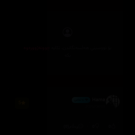
بۆ نووسینی هەڵسەنگاندن، تکایە
چوونەژوورەوە
بکە
Hama
💎 ئەڵماس
5
2026/08/05
(0)
0
0
وەڵام