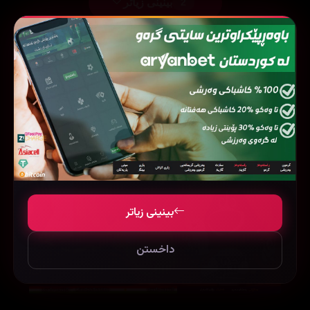
بینینی زیاتر
2
فیلمی هاوشێوە
بینینی زیاتر
داخستن