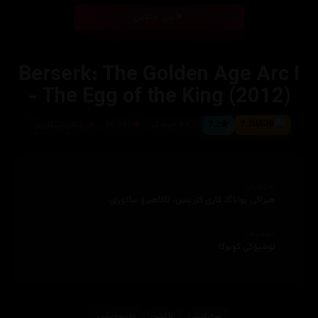
بینی ئۆنلاین
Berserk: The Golden Age Arc I
- The Egg of the King (2012)
7.7
7.2
٧٦ خوله‌ک
96,601
یابانی،ئینگلیزی
ئەکتەران
هیراکی يواناگا، كاری كێرينين، تاكاهيرۆ ساكورای
دەرهێنەر
تۆشيۆكی كوبوكا
سەرکێشی
ئاكشن
ئه‌نیمه‌یشن