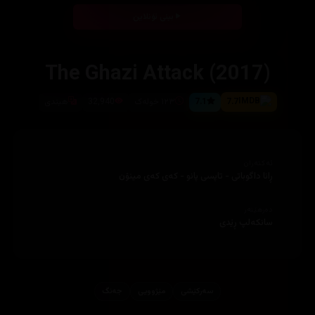
بینی ئۆنلاین
The Ghazi Attack (2017)
7.7
7.1
١٢٣ خولەک
32,940
هیندی
ئەکتەران
ڕانا داگوباتی - تاپسی پانو - کەی کەی مینۆن
دەرهێنەر
سانکەلپ ڕێدی
سەرکێشی
مێژوویی
جه‌نگ