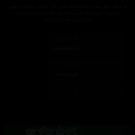
لە جەنگی نێوان هند و پاکستاندا لەساڵانی ١٩٧٠، پاکستان بەپلانێکی نهێنی
دەیەوێت لەژێردەریاوە هێرشبکاتە سەر هند و بۆئەوەش دەبێت
بەژێردەریایی هندستان ببڕێت!
وەرگێڕان
ئارێز عبدالرحمن
,
دیزاینی بەرگ
کوردسینەما
تەکنیکار