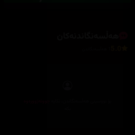
هەڵسەنگاندنەکان
5.0
1 هەڵسەنگاندن
بۆ نووسینی هەڵسەنگاندن، تکایە
چوونەژوورەوە
بکە