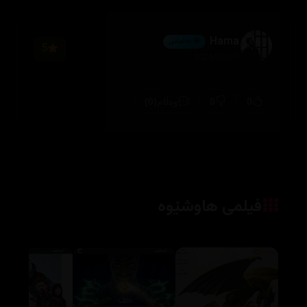
Hama
💎 ئەڵماس
5
2026/08/05
(0)
0
0
وەڵام
فیلمی هاوشێوە