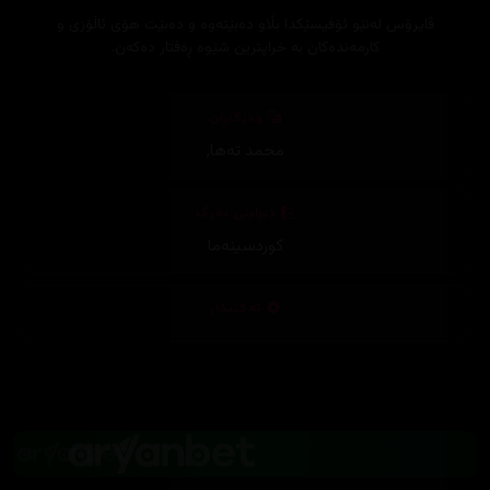
ڤایرۆس له‌نێو ئۆفیسێكدا بڵاو ده‌بێته‌وه‌ و ده‌بێت هۆی ئاڵۆزی و
كارمه‌نده‌كان به‌ خراپترین شێوه‌ ڕه‌فتار ده‌كه‌ن.
وەرگێڕان
محمد تەها
,
دیزاینی بەرگ
کوردسینەما
تەکنیکار