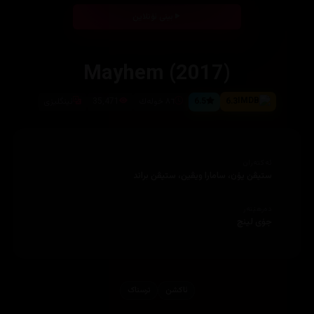
بینی ئۆنلاین
Mayhem (2017)
6.3
6.5
٨٦ خوله‌ك
35,471
ئینگلیزی
ئەکتەران
ستیڤن یۆن، سامارا ویڤین، ستیڤن براند
دەرهێنەر
جۆی لینچ
ئاكشن
ترسناک