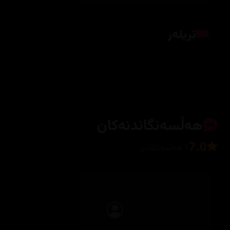
تریلەر
کلیک بکە بۆ پیشاندانی تریلەر
هەڵسەنگاندنەکان
7.0
1 هەڵسەنگاندن