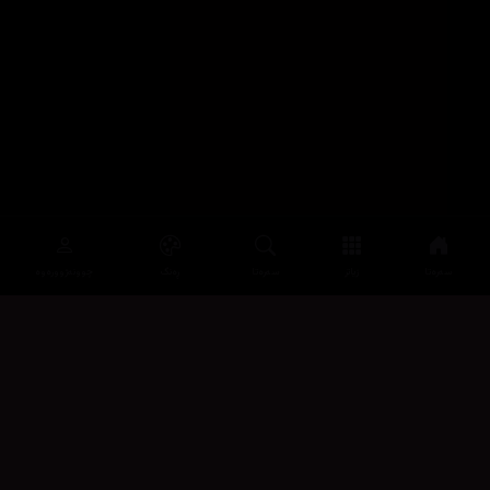
سەرەتا
زیاتر
سەرەتا
ڕەنگ
چوونەژوورەوە