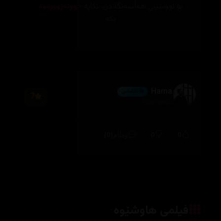
بۆ نووسینی هەڵسەنگاندن، تکایە
چوونەژوورەوە
بکە
Hama
💎 ئەڵماس
7
2026/08/04
(0)
0
0
وەڵام
فیلمی هاوشێوە