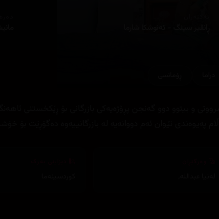
ئەکتەران
دەره
ڕانڤیر سینگ - ئەنوشکا شارما
مانی
دراما
ڕۆمانسی
رووتی و بیتوو دوو گەنجن پڕۆژەیەکی بازرگانی بۆ ڕێکخستنی ئاهە
ڵام پەیوەندی نێوان ئەم دووانەیە لە بازرگانییەوە دەگۆڕێت بۆ خۆ
وەرگێڕان
دیزاینی بەرگ
لەنیا عبداللە
,
کوردسینەما