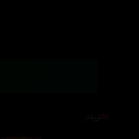
تریلەر