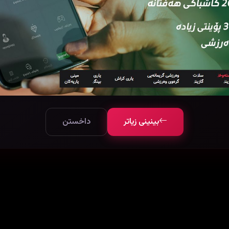
بینینی زیاتر
داخستن