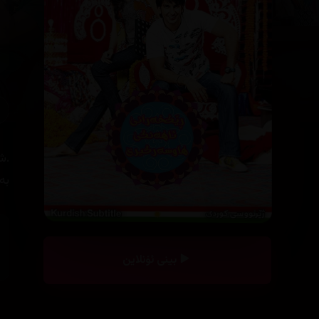
.ش
بە
بینی ئۆنلاین