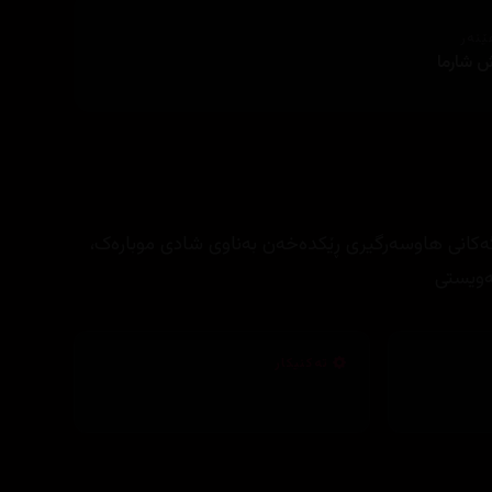
ێنەر
ش شارما
نگەکانی هاوسەرگیری ڕێکدەخەن بەناوی شادی موبارەک،
شەویستی
تەکنیکار