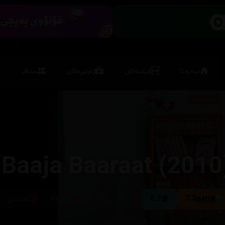
سەرەتا
فیلمەکان
زنجیرەکان
ستاف
Baaja Baaraat (2010
7.3
6.7
١٤٠ خولەک
44,837
هیندی