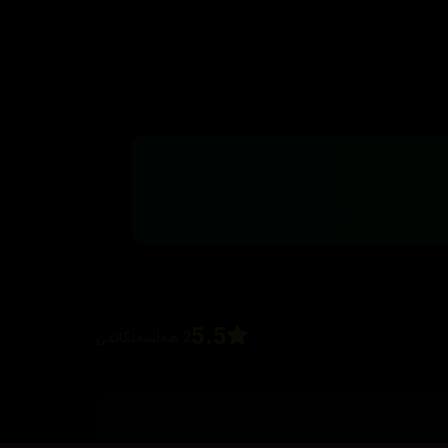
5.5
2 هەڵسەنگاندن