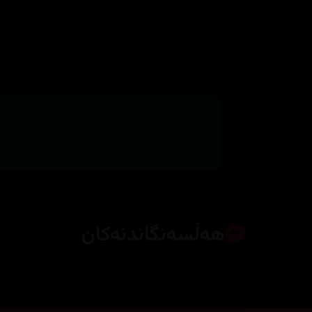
هەڵسەنگاندنەکان