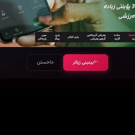
بینینی زیاتر
داخستن