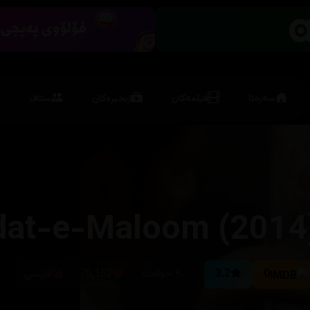
سەرەتا
فیلمەکان
زنجیرەکان
ستاف
dat-e-Maloom (2014
0
3.2
٩٠ خوله‌ك
75,152
فارسی