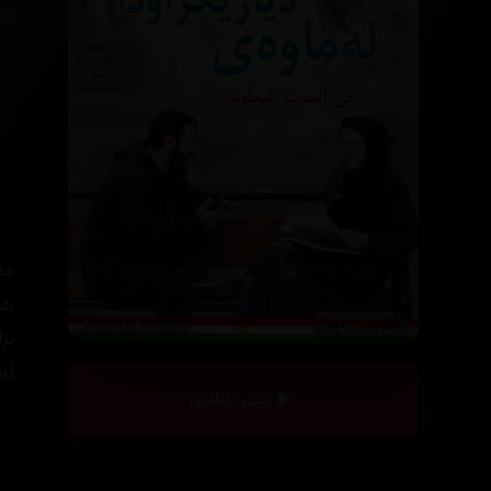
مە
ها
بز
لە
بینی ئۆنلاین