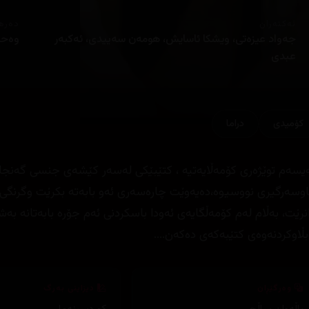
ئەکتەران
دەره
جه‌واد عیزه‌تی، ویشكا ئاسایش، هومه‌ن سه‌ییدی، ئه‌كبه‌ر
وه‌حی
عبدی
کۆمیدی
دراما
یسەم توێژەری کۆمەڵایەتیە ، کتێبێکی لەسەر کێشەی جنسی گەنجان
وسەرگیری نووسیوە،دەیەوێت چارەسەری ئەو بابەتە بکرێت وگرنگی پ
انرێت، بەڵام لەم کۆمەڵگایەی ئەودا باسکردنی ئەم جۆرە بابەتانە ب
بڵاوکردنەوەی کتێبەکەی دەکەن....
وەرگێڕان
دیزاینی بەرگ