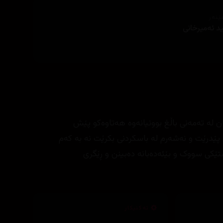
ێنەر
د ئه‌میرخانی
 لە تەمەنی باڵغ بوونیانەوە هەتاوەکو پێش
ێدرێت و نەشەرم لە باسکردنی بکرێت نە بە کەم
ەشتێکی سووک و بێئەدەبانە دەبینن و ڕێگری
تەکنیکار