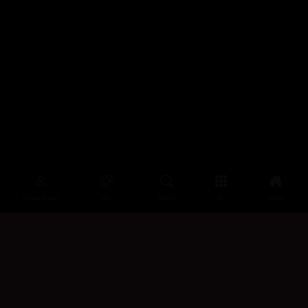
سەرەتا
زیاتر
سەرەتا
ڕەنگ
چوونەژوورەوە