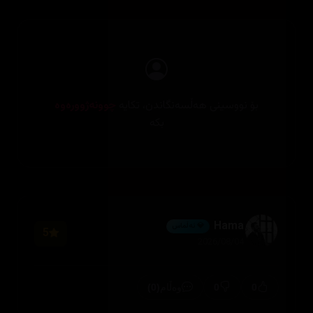
بۆ نووسینی هەڵسەنگاندن، تکایە
چوونەژوورەوە
بکە
Hama
💎 ئەڵماس
5
2026/08/04
(0)
0
0
وەڵام