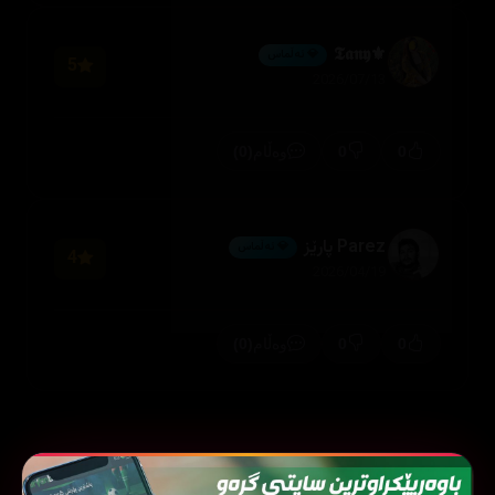
⚜️𝕿𝖆𝖓𝖞
💎 ئەڵماس
5
2026/07/13
(0)
0
0
وەڵام
Parez پارێز
💎 ئەڵماس
4
2026/04/19
(0)
0
0
وەڵام