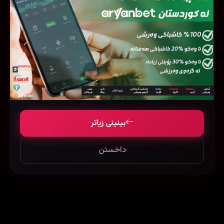
فیلمی هاوشێوە
بینینی زیاتر
داخستن
The Endless (2017)
184110
68751
124221