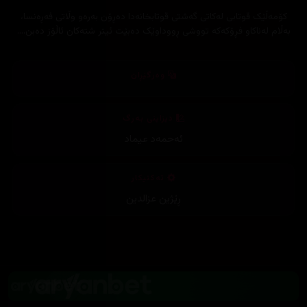
کۆمەڵێک قوتابی لەکاتی گەشتی قوتابخانەدا دەڕۆن بەرەو وڵاتی فەڕەنسا،
بەڵام لەناکاو فڕۆکەکە تووشی ڕووداوێک دەبێت ئیتر شتەکان ئاڵۆز دەبن....
وەرگێڕان
دیزاینی بەرگ
ئەحمەد عیماد
تەکنیکار
ڕێژین عزالدین