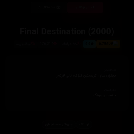
بینی ئۆنلاین
بەشەکانی تر
Final Destination (2000)
6.7
6.6
٩٨ خوله‌ك
176,214
ئینگلیزی...
ئەکتەران
دیڤۆن ساوا، کریستین کڵۆک، ئالی لارتەر
دەرهێنەر
جەیمس وۆنگ
ترسناک
چیرۆكی هه‌ستبزوێن