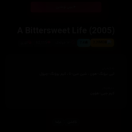
بینی ئۆنلاین
A Bittersweet Life (2005)
7.7
7.4
١٢٠ خولەک
62,115
کۆری
ئەکتەران
لیی بیۆنگ-هون ، شین مین-ئا ، كیم یوۆنگ-چیۆل
دەرهێنەر
كیم جیی-هۆون
ئاكشن
دراما