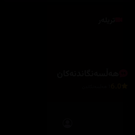
تریلەر
کلیک بکە بۆ پیشاندانی تریلەر
هەڵسەنگاندنەکان
6.0
1 هەڵسەنگاندن