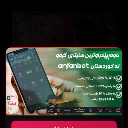
Jolt (2021)
Venom: The Last Dance (2024)
232931
104787
416725