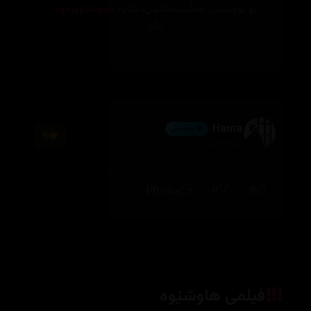
بۆ نووسینی هەڵسەنگاندن، تکایە
چوونەژوورەوە
بکە
Hama
💎 ئەڵماس
6
2026/08/04
(0)
0
0
وەڵام
فیلمی هاوشێوە