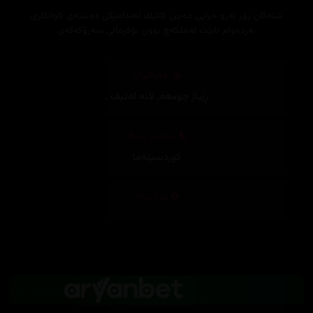
شته‌كان زۆر به‌رو خراپی ده‌چن كاتێك ئه‌ندامێكی ده‌سته‌ی تاوانكاری
به‌رده‌وام نابێت له‌ملكه‌چ بوون بۆفرمانی سه‌رۆكه‌كه‌ی
وەرگێڕان
ڕێباز جومعە
,
لانە لەتیف
,
دیزاینی بەرگ
کوردسینەما
تەکنیکار