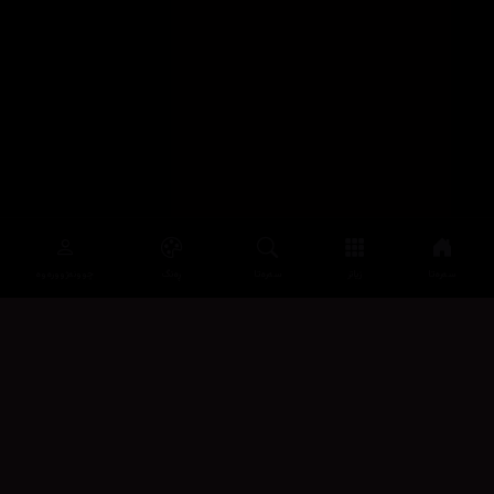
سەرەتا
زیاتر
سەرەتا
ڕەنگ
چوونەژوورەوە