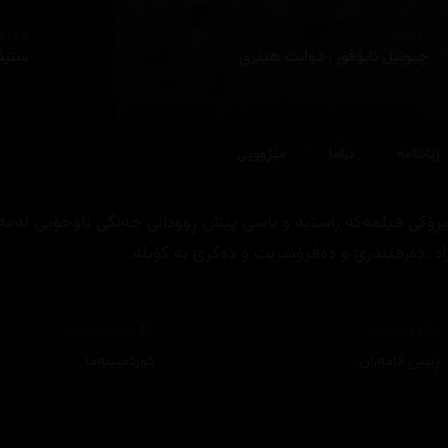
ئەکتەران
دەره
چیوتێل ئایۆفۆر ، دوایت هێنری
ستیڤ
ژیاننامه‌
دراما
مێژوویی
ڕۆکی فیلمەکە ڕاستیە و باسی پێش ڕوودانی جەنگی ناوخۆیی ئەمەر
زاد ،دەڕفێندرێ و دەفرۆشرێت و دەکرێ بە کۆیلە.
وەرگێڕان
دیزاینی بەرگ
ڕێبین کامەران
,
کوردسینەما