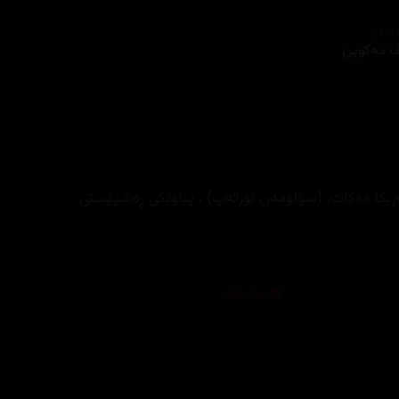
ێنەر
 مەکوین
یکا دەکات، (سۆلۆمەن نۆرثەپ) ، پیاوێکی ڕەشپێستی
تەکنیکار