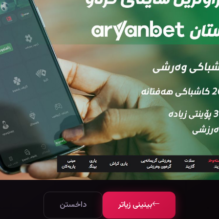
بینینی زیاتر
داخستن