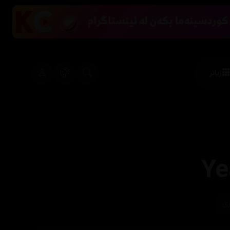
زیاتر
زی