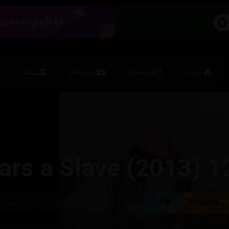
سەرەتا
فیلمەکان
زنجیرەکان
ستاف
12 Years a Slave 
8.1
7.9
134 خولەک
104,082
ئینگلی