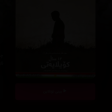
چی
ئا
بینی ئۆنلاین