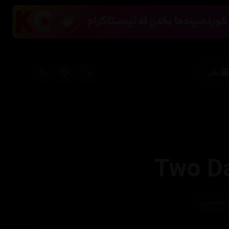
زیاتر
Two Da
 عەرەبی