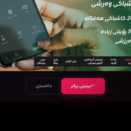
بینینی زیاتر
داخستن