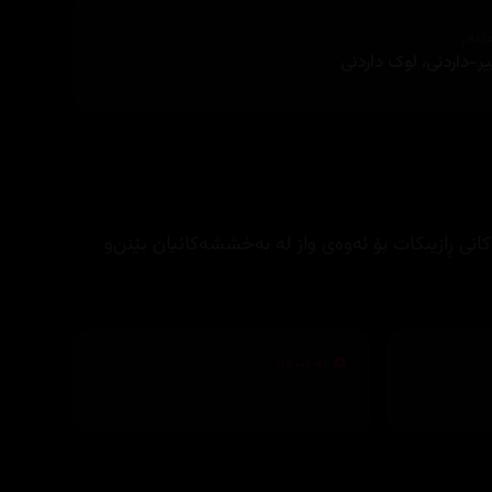
ێنەر
یر-داردنی، لوک داردنی
انی ڕازیبکات بۆ ئەوەی واز لە بەخششەکانیان بێنن‌و
تەکنیکار