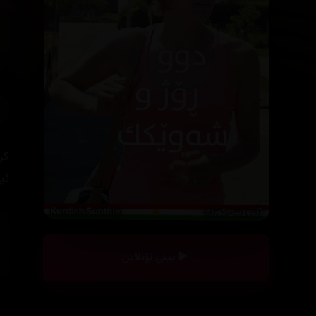
کر
ئی
بینی ئۆنلاین