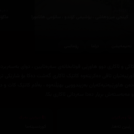
ئەکتەران
دەره
کینجی میزوهاشی ، یۆشیمی کۆندو ، ساتۆمی هانامورا
ماکۆت
ئه‌نیمه‌یشن
دراما
ڕۆمانسی
کاکی و ئاکاری دوو هاوڕێی قوتابخانەی سەرەتایین ، دوای بەسەربرد
وڕێیەتیان تاقی دەکرێتەوە کاتێک ئاکاری گەشت دەکا بۆ شارێکی تر
دەن هاوڕێیەتیەکەیان بەزیندوویی بهێڵنەوە ، بەڵام کاتێک کات و دوو
و مەبەستەش بڕیار دەدا سەردانی ئاکاری بکا.
وەرگێڕان
دیزاینی بەرگ
ڕێبین تەها
,
کوردسینەما