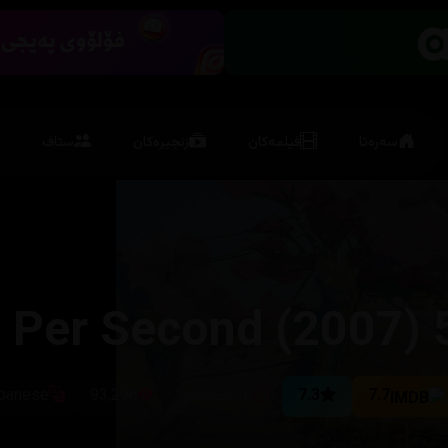
سەرەتا
فیلمەکان
زنجیرەکان
ستاف
5 Centimeters Pe
7.7
7.3
٦٣ خوولەک
93,298
apanese