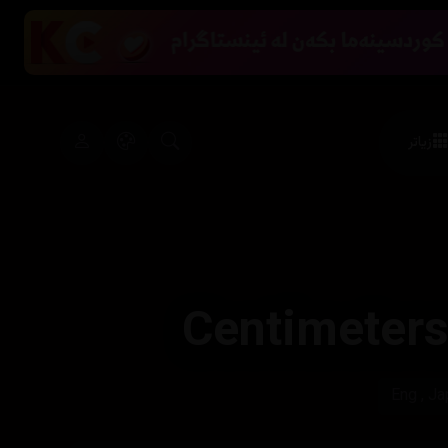
زیاتر
Eng , J