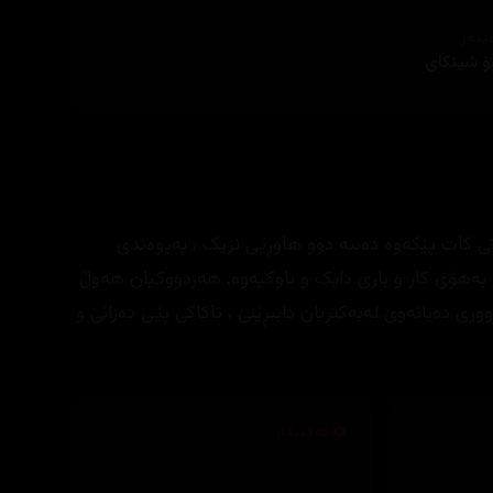
ێنەر
ۆ شینکای
نی کات پێکەوە دەبنە دوو هاوڕێی نزیک ، پەیوەندی
 بەهۆی کار و باری دایک و باوکیەوە. هەردووکیان هەوڵ
ری دەیانەوێ لەیەکتریان داببڕێنێ ، تاکاکی پێی دەزانێ و
تەکنیکار