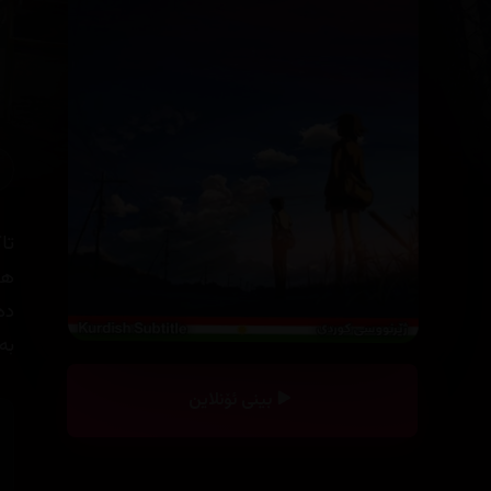
تا
ها
دە
بە
بینی ئۆنلاین