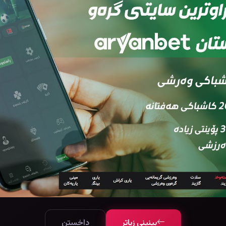
بینینی زیاتر
داخستن