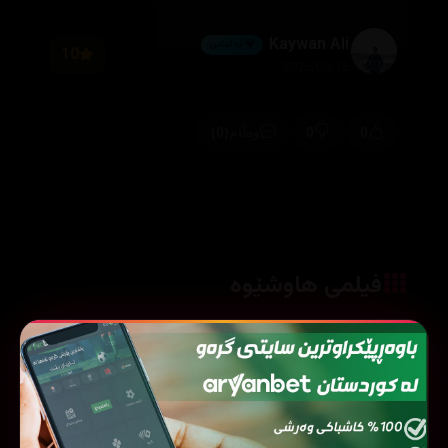
Kaywan Ali
💎 ئەڵماس
10
2026/05/16
(0)
0
0
وەڵام
فیلمی هاوشێوە