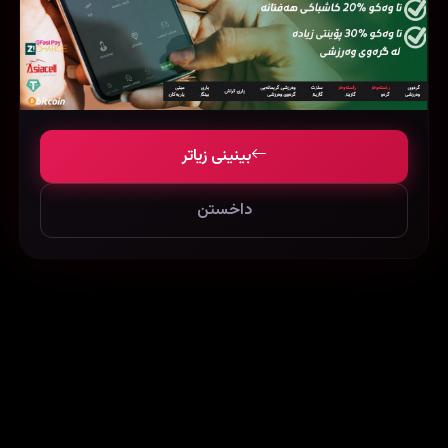
بینینی زیاتر
The Girl with All the Gifts (2016)
Pushpa: The Rule - Part 2
102640
93994
169465
داخستن