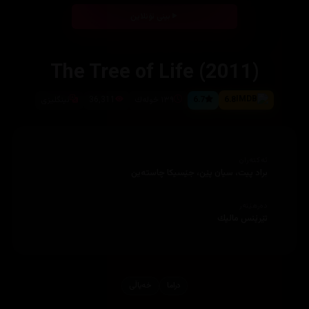
بینی ئۆنلاین
The Tree of Life (2011)
6.8
6.7
١٣٩ خوله‌ك
36,311
ئینگلیزی
ئەکتەران
براد پیت، سیان پێن، جێسیكا چاسته‌ین
دەرهێنەر
تێرێنس مالیك
دراما
خه‌یاڵی