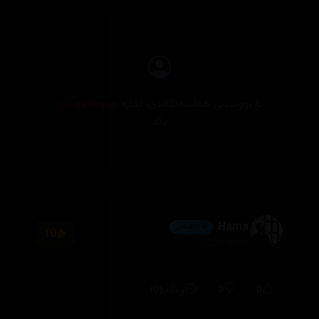
بۆ نووسینی هەڵسەنگاندن، تکایە
چوونەژوورەوە
بکە
Hama
💎 ئەڵماس
10
2026/08/04
(0)
0
0
وەڵام