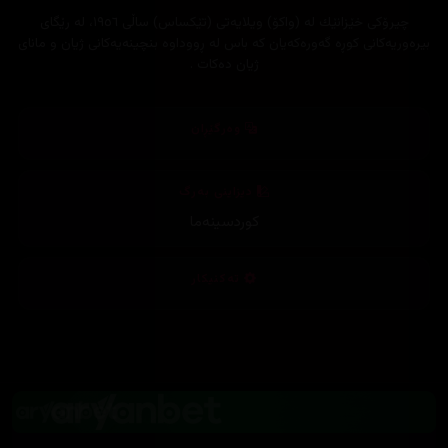
چیرۆكی خێزانێك له‌ (واكۆ) ویلایه‌تی (تێكساس) ساڵی ١٩٥٦، له‌ رێگای
بیره‌وریه‌كانی كوڕه‌ گه‌وره‌كه‌یان كه‌ باس له‌ ڕووداوه‌ بنچینه‌یه‌كانی ژیان و مانای
ژیان ده‌كات .
وەرگێڕان
دیزاینی بەرگ
کوردسینەما
تەکنیکار