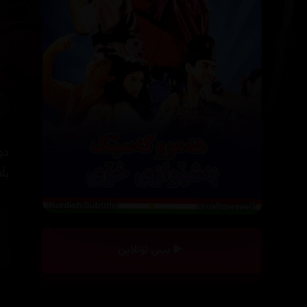
دو
بڵ
بینی ئۆنلاین