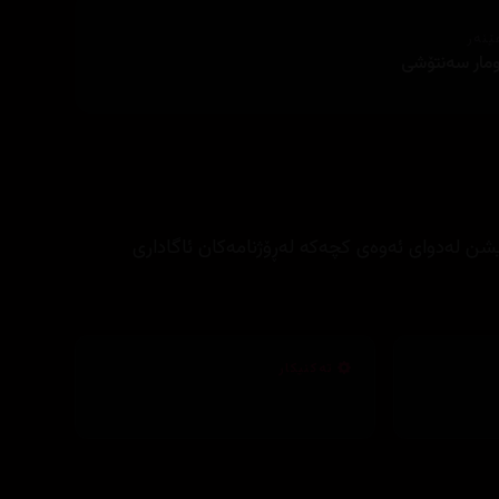
ێنەر
ومار سەنتۆشی
شن لەدوای ئەوەی کچەکە لەڕۆژنامەکان ئاگاداری
تەکنیکار