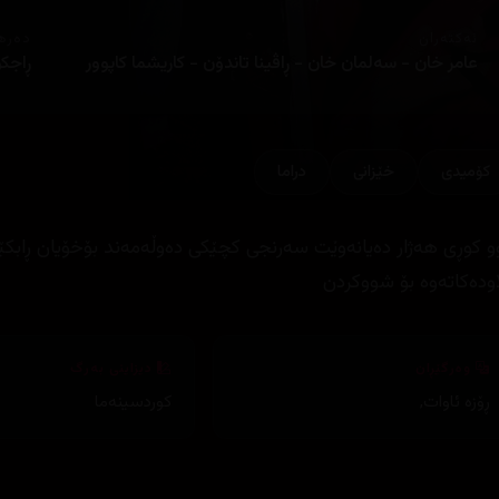
ئەکتەران
دەره
عامر خان - سەلمان خان - ڕاڤینا تاندۆن - کاریشما کاپوور
ڕاجک
کۆمیدی
خێزانی
دراما
و کوڕی هەژار دەیانەوێت سەرنجی کچێکی دەوڵەمەند بۆخۆیان ڕابکێ
اودەکاتەوە بۆ شووکردن
وەرگێڕان
دیزاینی بەرگ
ڕۆزە ئاوات
,
کوردسینەما