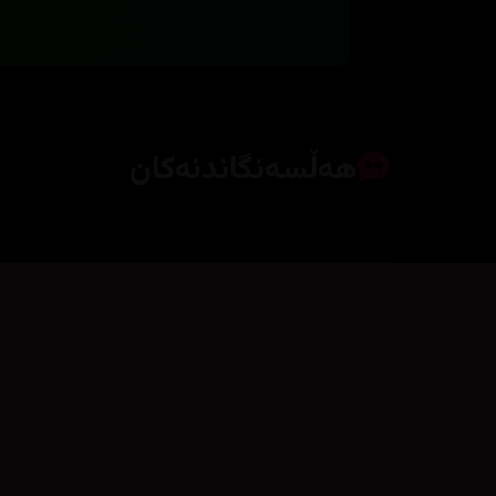
هەڵسەنگاندنەکان