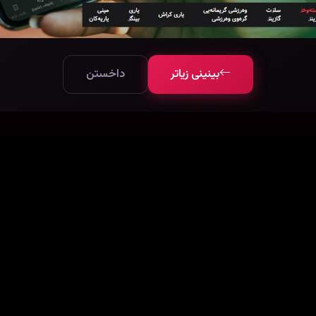
بینینی زیاتر
داخستن