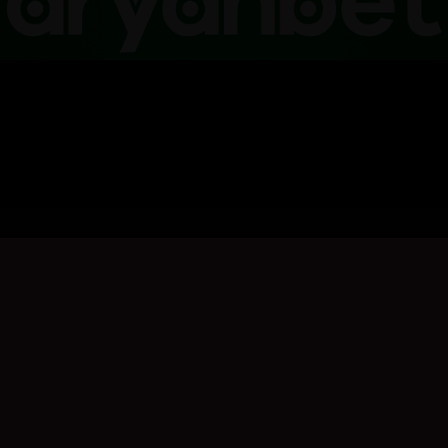
بۆ نووسینی هەڵسەنگاندن، تکایە
چوونەژوورەوە
بکە