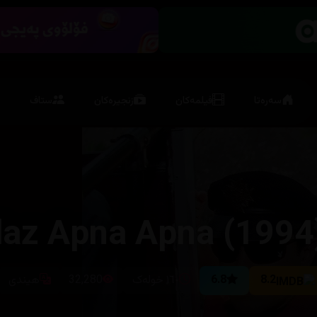
سەرەتا
فیلمەکان
زنجیرەکان
ستاف
az Apna Apna (1994
8.2
6.8
١٦٠ خولەک
32,280
هیندی