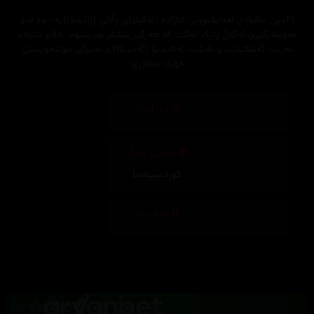
٢١مین ساڵیادی لەدایکبوونی شازادە (ئەکیم)ی وڵاتی (زاموندا)یە ، وە ئەو
هاوسەرگیری لەگەڵ ژنێک ئەکات کە هەرگیز پێشتر نەیبینیوە. بەڵام شازادە
نەریت ئەشکێنێت و گەشت ئەکات بۆ (ئەمریکا) و بەدوای خۆشەویستی
خۆیدا ئەگەڕێ.
وەرگێڕان
دیزاینی بەرگ
کوردسینەما
تەکنیکار