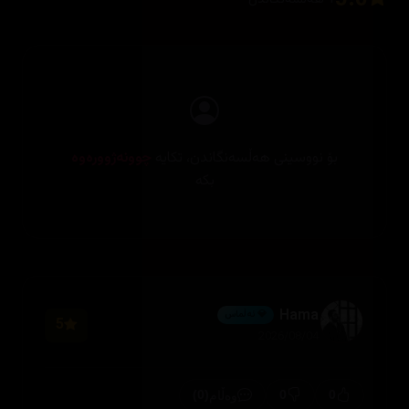
بۆ نووسینی هەڵسەنگاندن، تکایە
چوونەژوورەوە
بکە
Hama
💎 ئەڵماس
5
2026/08/04
(0)
0
0
وەڵام