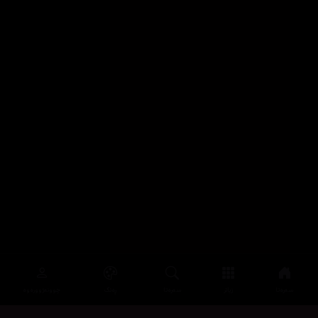
سەرەتا
زیاتر
سەرەتا
ڕەنگ
چوونەژوورەوە