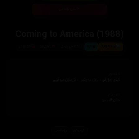
بینی ئۆنلاین
Coming to America (1988)
7.0
6.9
١١٦ خوولەک
50,296
English
ئەکتەران
ئێدی مۆرفی ، پاوڵ بەیتس ، گارسێڵ بیوڤێی
دەرهێنەر
جۆن لاندس
کۆمیدی
ڕۆمانسی