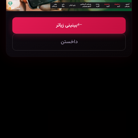
Johnny English (2003)
Simran (2017)
53231
167650
42883
بینینی زیاتر
داخستن