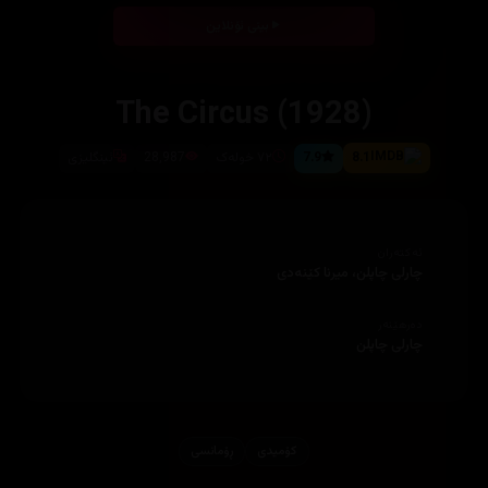
بینی ئۆنلاین
The Circus (1928)
8.1
7.9
٧٢ خولەک
28,987
ئینگلیزی
ئەکتەران
چارلی چاپلن، میرنا كێنه‌دی
دەرهێنەر
چارلی چاپلن
کۆمیدی
ڕۆمانسی