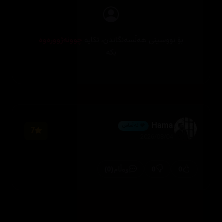
بۆ نووسینی هەڵسەنگاندن، تکایە
چوونەژوورەوە
بکە
Hama
💎 ئەڵماس
7
2026/08/04
(0)
0
0
وەڵام