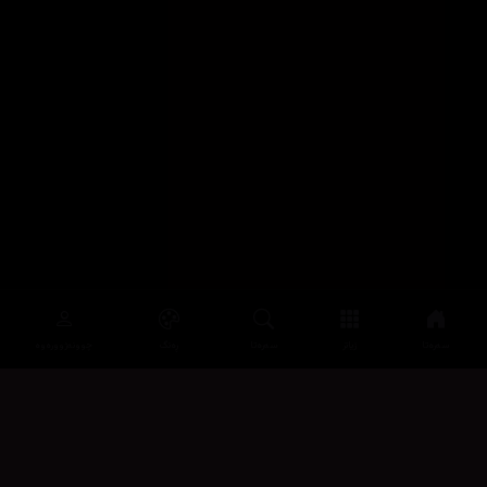
سەرەتا
زیاتر
سەرەتا
ڕەنگ
چوونەژوورەوە