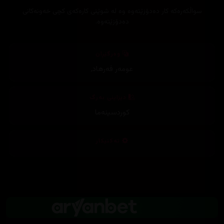
سواڵكه‌ره‌كه كار ده‌دۆزێته‌وه‌ وه‌ له‌ شوێنی كاره‌كه‌ی كچی خه‌ونه‌كانی
ده‌دۆزێته‌وه‌.
وەرگێڕان
عومەر فەرهاد
,
دیزاینی بەرگ
کوردسینەما
تەکنیکار