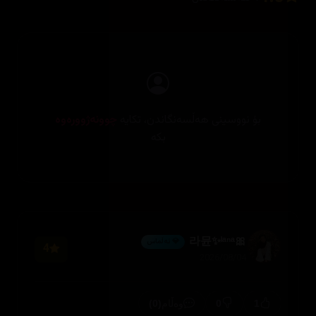
بۆ نووسینی هەڵسەنگاندن، تکایە
چوونەژوورەوە
بکە
🎀라뮨✨ˡᵃⁿᵃ
💎 ئەڵماس
4
2026/08/04
(0)
0
1
وەڵام