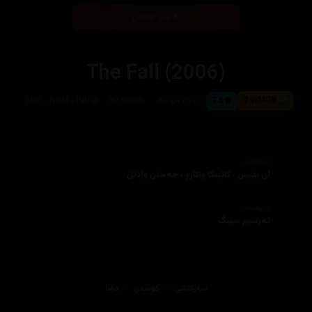
بینی ئۆنلاین
The Fall (2006)
7.9
7.6
١١٧ خولەک
32,950
ENG - ROM - IND
ئەکتەران
لی پێیس ، کاتینکا ونتارو ، جەستن وادێڵ
دەرهێنەر
تەرسیم سینگ
سەرکێشی
کۆمیدی
دراما