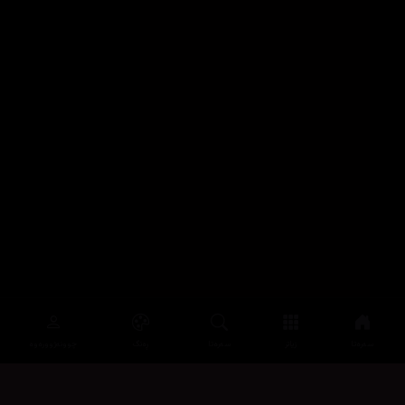
سەرەتا
زیاتر
سەرەتا
ڕەنگ
چوونەژوورەوە