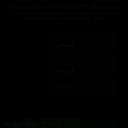
لە دەوروبەری ساڵانی ١٩٢٠ لەنەخۆشخانەیەک لە لەندەن لە لۆس ئەنجلۆس
، پیاوێکی بریندار دەستی کرد بە باسکردنی چیرۆکێک بۆ کچێک کەوا قۆڵی
شکابوو ، چیرۆکەکەش باسی ٥ پاڵەوانی ئەفسانە بوو
وەرگێڕان
هانۆ فاتیح
,
دیزاینی بەرگ
کوردسینەما
تەکنیکار