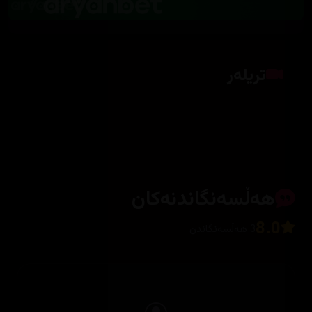
تریلەر
کلیک بکە بۆ پیشاندانی تریلەر
هەڵسەنگاندنەکان
8.0
3 هەڵسەنگاندن