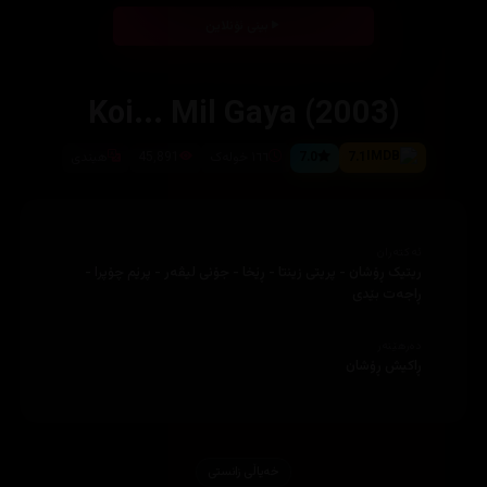
بینی ئۆنلاین
Koi... Mil Gaya (2003)
7.1
7.0
١٦٦ خولەک
45,891
هیندی
ئەکتەران
ریتیک ڕۆشان - پریتی زینتا - ڕێخا - جۆنی لیڤەر - پرێم چۆپرا -
ڕاجەت بێدی
دەرهێنەر
ڕاکیش ڕۆشان
خەیاڵی زانستی