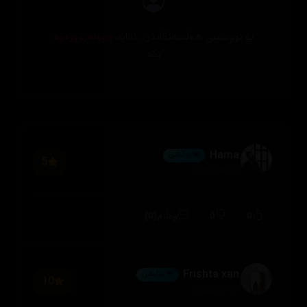
بۆ نووسینی هەڵسەنگاندن، تکایە
چوونەژوورەوە
بکە
Hama
💎 ئەڵماس
5
2026/08/04
(0)
0
0
وەڵام
Frishta xan
💎 ئەڵماس
10
2026/07/07