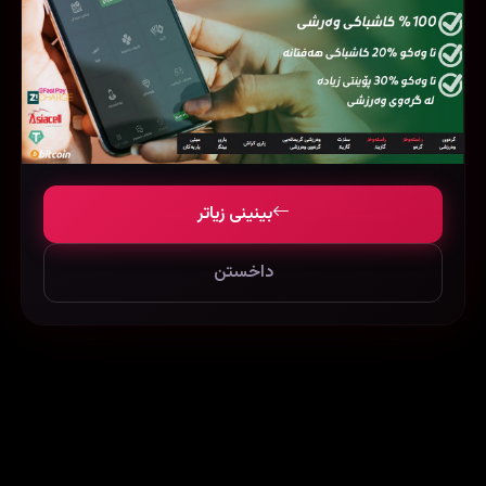
بینینی زیاتر
Mad Max: Fury Road (2015)
I Still See You (2018)
داخستن
84534
664592
55816