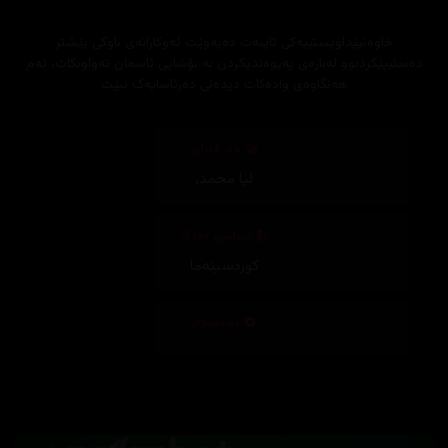
خاوەنپێداویستییەکی تایبەت دەیەوێت ئەوکارانەی باوکی پێشتر
دەستیپێکردبوو لەبارەی پەیوەندیکردن بە بۆشایی ئاسمان تەواوبکات، ئەم
هەنگاوەی وادەکات دیدەنی دەرئاسایەک ببێت
وەرگێڕان
لیا محمد
,
دیزاینی بەرگ
کوردسینەما
تەکنیکار