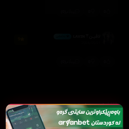
(0)
0
0
وەڵام
لاڤیـن⚚ʟᴀᴠɪɴ
💎 ئەڵماس
9
2026/05/21
(0)
0
0
وەڵام
فیلمی هاوشێوە