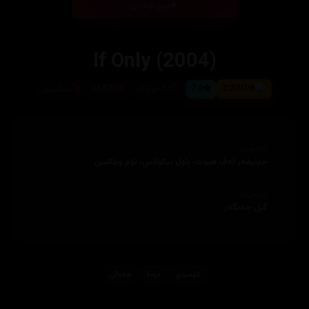
بینی ئۆنلاین
If Only (2004)
7.2
7.0
٩٢ خوله‌ك
34,575
ئینگلیزی
ئەکتەران
جێنیفه‌ر له‌ف هیوت، پاول نیكۆلاس، تۆم ویلكسن
دەرهێنەر
گیل جه‌نگه‌ر
کۆمیدی
دراما
خه‌یاڵی