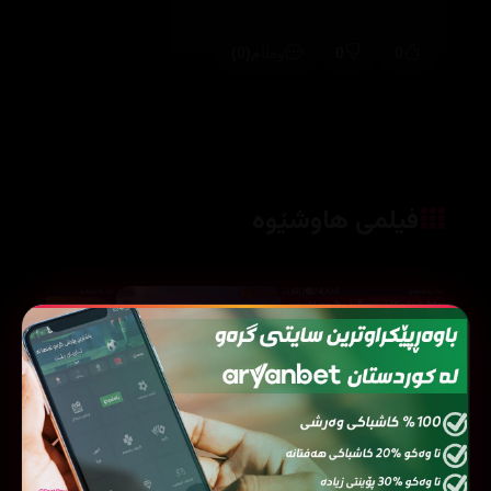
(0)
0
0
وەڵام
فیلمی هاوشێوە