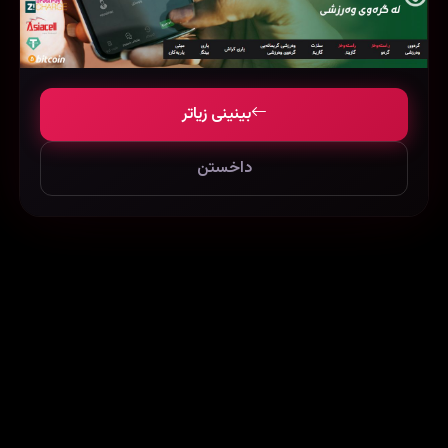
Snowtime! (2015)
RED 2 (2013)
54142
40937
51725
بینینی زیاتر
داخستن