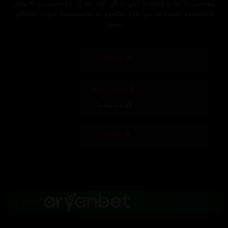
پێویستی به‌ تراژیدیایه‌كه‌ تا ئیانی بازرگان فێر بێت كه‌ خۆشه‌ویستی له‌ پێش
كاره‌كه‌یه‌وه‌ دابنێت وه‌ دڵی خۆی بكاته‌وه‌ بۆ خۆشه‌ویسته‌ میوزك ژه‌نه‌كه‌ی
سمانثا.
وەرگێڕان
دیزاینی بەرگ
کوردسینەما
تەکنیکار