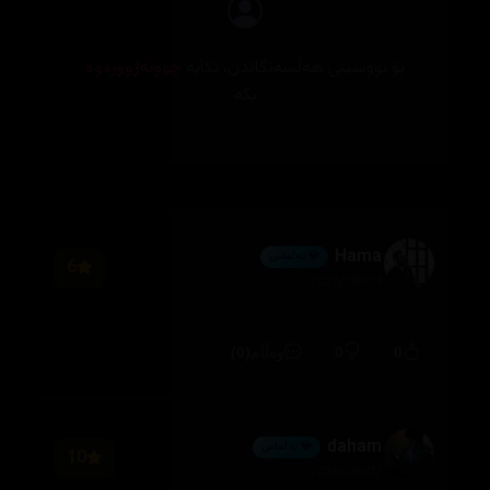
بۆ نووسینی هەڵسەنگاندن، تکایە
چوونەژوورەوە
بکە
Hama
💎 ئەڵماس
6
2026/08/04
(0)
0
0
وەڵام
daham
💎 ئەڵماس
10
2026/08/02