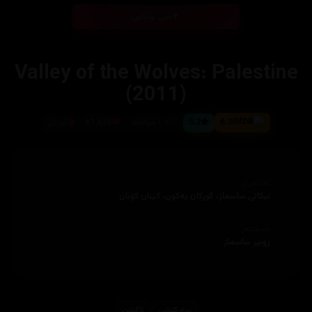
بینی ئۆنلاین
Valley of the Wolves: Palestine
(2011)
6.3
5.3
١٠٥ خوله‌ك
61,656
توركی
ئەکتەران
نیكاتی ساسماز، گوركان یه‌كون، كینان كۆبان
دەرهێنەر
زوبیر ساسماز
سەرکێشی
ئاكشن