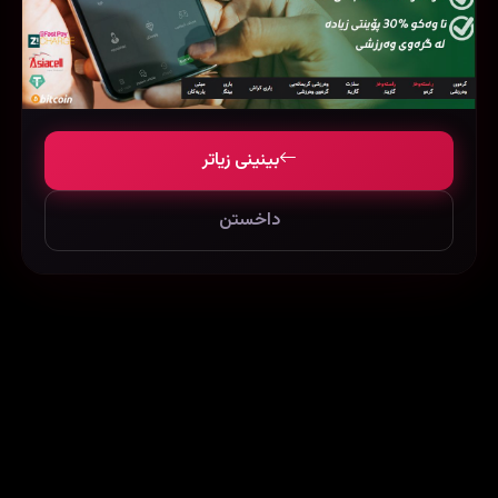
‏The Assassin (2023)
Love like the Falling Rain (2020)
بینینی زیاتر
95137
77521
304370
داخستن