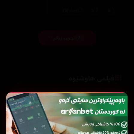
(0)
0
0
وەڵام
بینینی زیاتر
2
فیلمی هاوشێوە