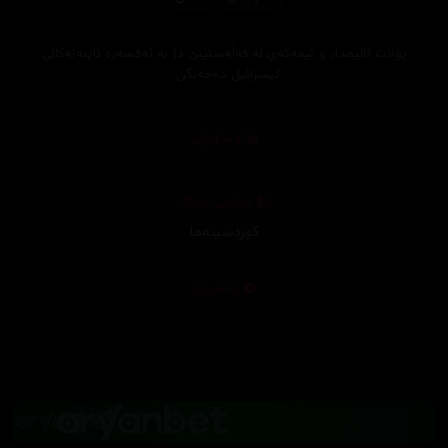
پۆلات ئالیمدار و تیمه‌كه‌ی له‌ فه‌ڵه‌ستینن دژ به‌ ئه‌فسه‌ره‌ تایبه‌ته‌كانی
ئیسرائیل ده‌جه‌نگن .
وەرگێڕان
دیزاینی بەرگ
کوردسینەما
تەکنیکار