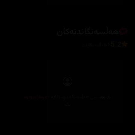
هەڵسەنگاندنەکان
5.2
5 هەڵسەنگاندن
بۆ نووسینی هەڵسەنگاندن، تکایە
چوونەژوورەوە
بکە