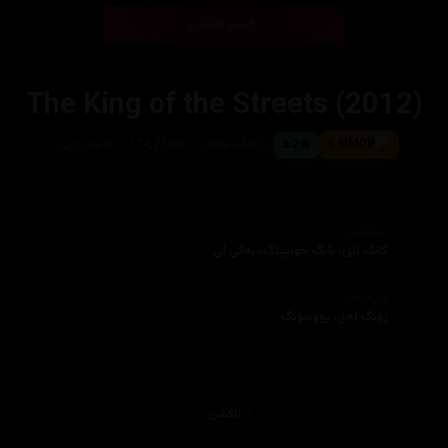
بینی ئۆنلاین
The King of the Streets (2012)
4.9
5.2
٨٨ خولەک
174,276
ماندارین
ئەکتەران
كانگ ئێن، يانگ جونپينگ، بەكى لی
دەرهێنەر
ژۆنگ له‌ی، یووسۆنگ
ئاكشن