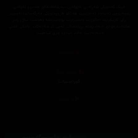
فێنگ گه‌نجێكی شه‌ڕكه‌ری به‌توانایی سه‌رشه‌قامه‌كان هه‌موو ئه‌وانه‌ی
ڕووبه‌رووی ده‌بنه‌وه‌ ده‌به‌زێنێت هه‌تاكو له‌ڕووداوێكی مه‌رگه‌ساتدا ئه‌وپێش
بڕكێ كارێكارێك ده‌كوژێت وده‌نێردێت بۆبه‌ندیخانه‌ (هه‌شت ساڵ) پاش
هاتنه‌ده‌ره‌وه‌ی له‌به‌ندیخانه‌ بڕیارده‌دات كه‌چی تر شه‌ڕنه‌كات ژیانێكی ئاشتی
به‌سه‌ربه‌رێت به‌ڵام ڕابردوو وازی لێناهێێت .
وەرگێڕان
دیزاینی بەرگ
کوردسینەما
تەکنیکار