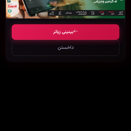
Dragon tiger gate (2006)
Raging Phoenix (2009)
39156
49713
43134
بینینی زیاتر
داخستن