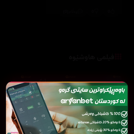
(0)
0
0
وەڵام
فیلمی هاوشێوە