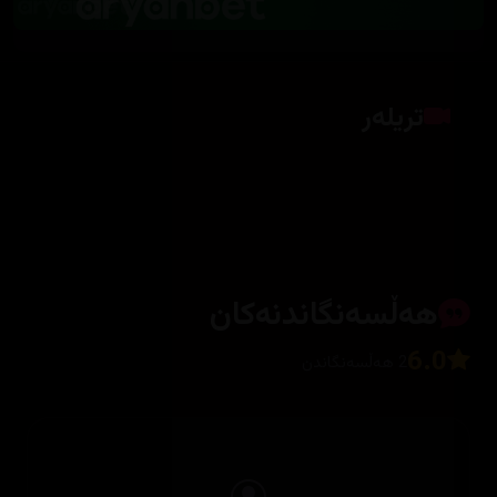
تریلەر
کلیک بکە بۆ پیشاندانی تریلەر
هەڵسەنگاندنەکان
6.0
2 هەڵسەنگاندن