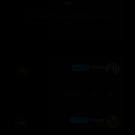
بۆ نووسینی هەڵسەنگاندن، تکایە
چوونەژوورەوە
بکە
Hama
💎 ئەڵماس
6
2026/08/04
(0)
0
0
وەڵام
⚜️𝕿𝖆𝖓𝖞
💎 ئەڵماس
6
2026/07/13