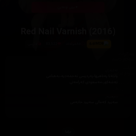
بینی ئۆنلاین
Red Nail Varnish (2016)
6،6
٨٥خوله‌ك
83,522
فارسی
ئەکتەران
پانتەئا پەناهیها،پەردیسی ئەحمەدیە،بەهنامی
تەشەکور،مەسعودی کەرامەتی
دەرهێنەر
سەیید کەمالی سەیید حاتەمی
دراما