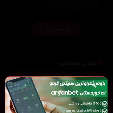
(0)
0
0
وەڵام
بینینی زیاتر
2
فیلمی هاوشێوە