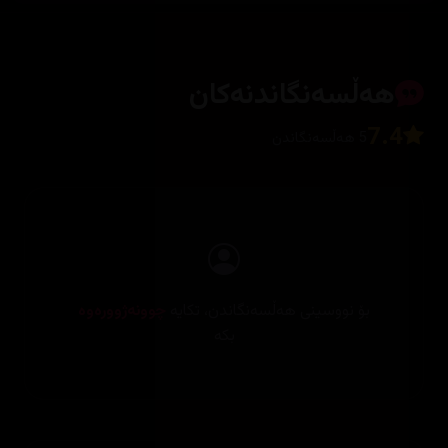
هەڵسەنگاندنەکان
7.4
5 هەڵسەنگاندن
بۆ نووسینی هەڵسەنگاندن، تکایە
چوونەژوورەوە
بکە