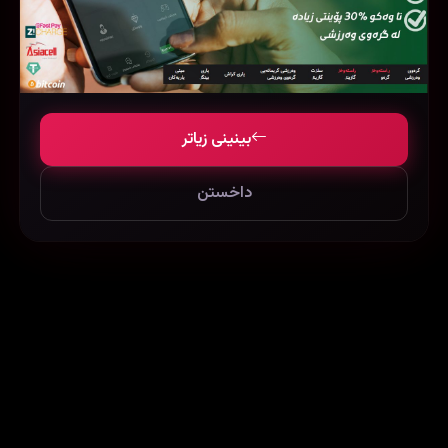
Carol (2015)
Tears of the Sun (2003)
بینینی زیاتر
43386
89489
45419
داخستن