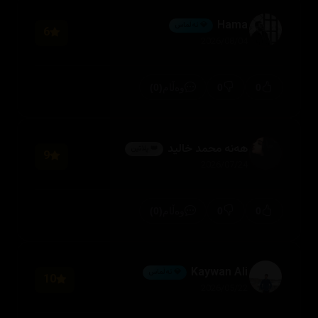
Hama
💎 ئەڵماس
6
2026/08/04
(0)
0
0
وەڵام
هەنە محمد خالید
👑 پلاتین
9
2026/07/24
(0)
0
0
وەڵام
Kaywan Ali
💎 ئەڵماس
10
2026/05/22