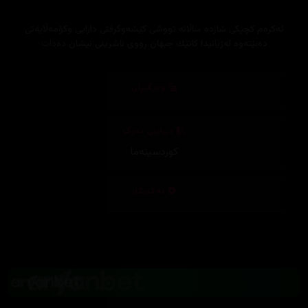
ئه‌كره‌م كچێكی شازده‌ ساڵانه‌ تووشی كێشه‌وگرفتی دارایی وكۆمه‌ڵایه‌تی
ده‌بێته‌وه‌ له‌ژیانیدا كاتێك جیهان ڕووی ناشرینی نیشان ده‌دات
وەرگێڕان
دیزاینی بەرگ
کوردسینەما
تەکنیکار