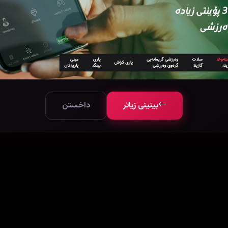
بینینی زیاتر
داخستن