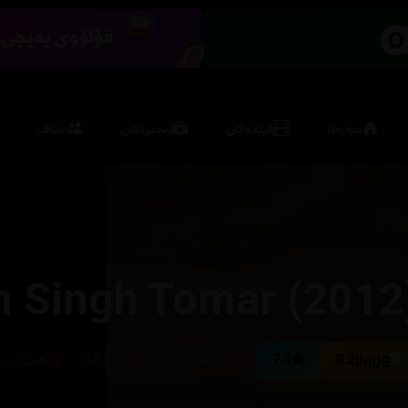
سەرەتا
فیلمەکان
زنجیرەکان
ستاف
n Singh Tomar (2012
8.2
7.4
١٣٥ خولەک
38,314
هیندی