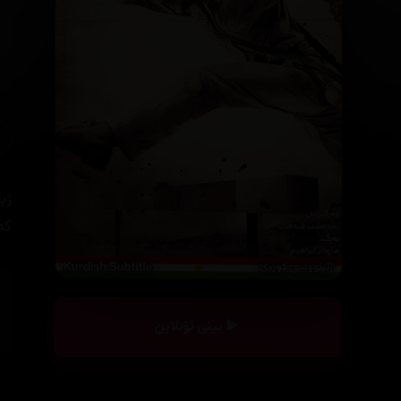
ژی
کە
بینی ئۆنلاین