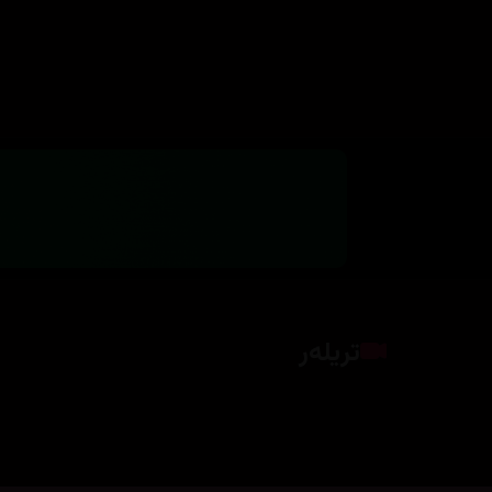
تریلەر