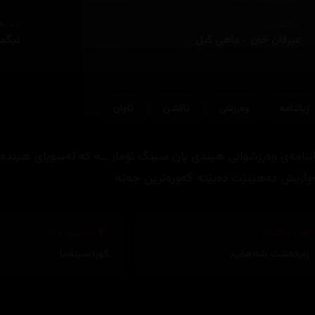
ئەکتەران
دەره
عیرفان خان - ماهی گیل
تیگما
ژیاننامه‌
وه‌رزشی
ئاكشن
تاوان
اننامەی وەرزشوانی هیندی پان سینگ تۆمار ــە کە لەسوپای هیندەوە
وازیش دەهێنێت دەبێتە گەورەترین چەتە
وەرگێڕان
دیزاینی بەرگ
زەردەشت شەهاب
,
کوردسینەما