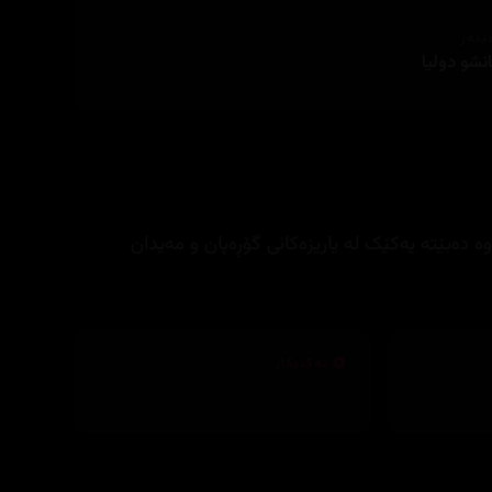
ێنەر
نشو دولیا
 دەبێتە یەکێک لە یاریزەکانی گۆڕەپان و مەیدان
تەکنیکار