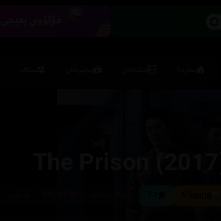
سەرەتا
فیلمەکان
زنجیرەکان
ستاف
The Prison (2017
6.5
7.1
١٢٥ خوله‌ک
149,497
کۆری