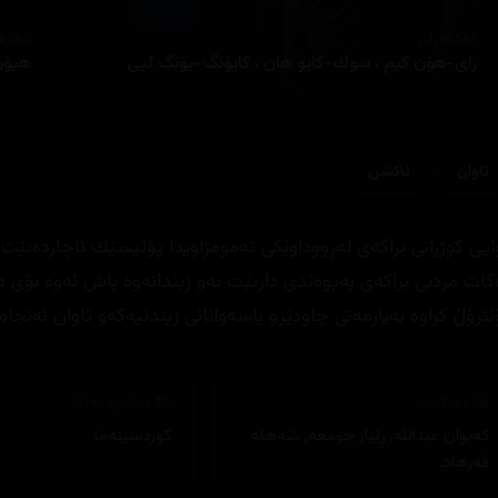
ئەکتەران
دەره
رای-هۆن كیم ، سوك-كایو هان ، كایۆنگ-یۆنگ لیی
هیۆن 
تاوان
ئاكشن
ایی كوژرانی براكه‌ی له‌ڕووداوێكی ته‌مومژاویدا پۆلیسێك ناچارده‌بێت خ
كات مردنی براكه‌ی په‌یوه‌ندی داربێت به‌و زیندانه‌وه‌ پاش ئه‌وه‌ بۆی ده‌
ترۆڵ كراوه‌ به‌یارمه‌تی چاودێرو پاسه‌وانانی زیندنیه‌كه‌و تاوان ئه‌نجام
وەرگێڕان
دیزاینی بەرگ
کەیوان عبداللە
,
ڕێباز جومعە
,
شەهلە
کوردسینەما
فەرهاد
,