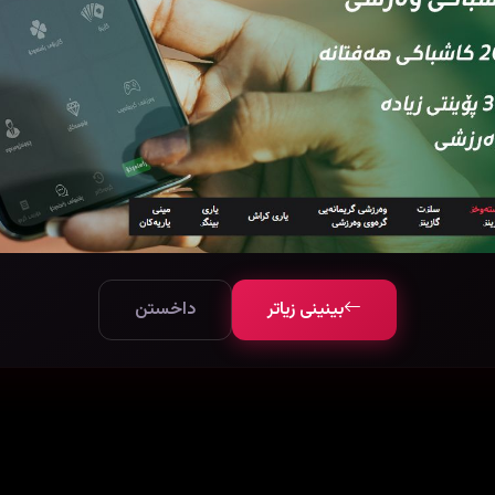
بینینی زیاتر
داخستن