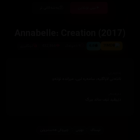
بینی ئۆنلاین
بەشەکانی تر
Annabelle: Creation (2017)
7
6.6
١٠٩خوله‌ک
432,866
ئینگلیزی
ئەکتەران
ئانثەنى لاپاگليە، سامەرە ليى، ميراندە ئۆتەو
دەرهێنەر
دێيڤيد ئێف ساند بیرگ
ترسناک
نهێنی
چیرۆكی هه‌ستبزوێن