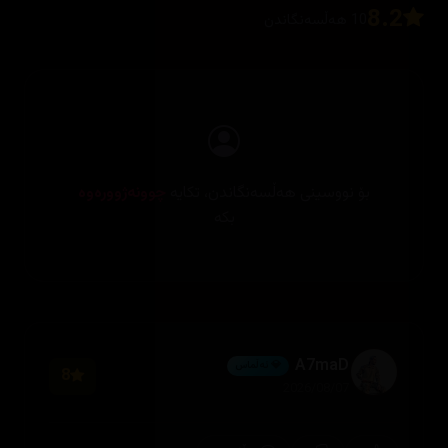
8.2
10 هەڵسەنگاندن
بۆ نووسینی هەڵسەنگاندن، تکایە
چوونەژوورەوە
بکە
A7maD
💎 ئەڵماس
8
2026/08/07