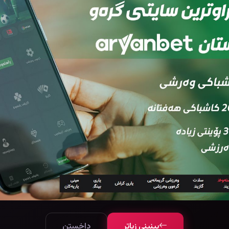
بینینی زیاتر
داخستن