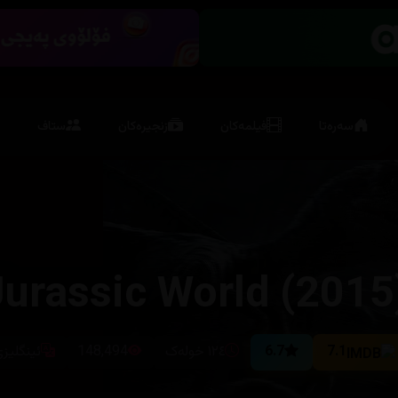
سەرەتا
فیلمەکان
زنجیرەکان
ستاف
Jurassic World (2015
7.1
6.7
١٢٤ خولەک
148,494
ئینگلیز