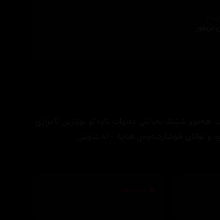
ێنەر
 تريفور
 هەموو شتێك بەباشی دەڕوات تاوەكو نوێترین ئامرازی
وە و توانای خۆشاردنەوەی هەیە - لە شوێنی
تەکنیکار