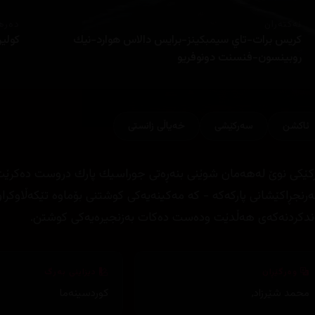
ئەکتەران
دەره
كريس برات-تاي سيمبكينز-برايس دالاس هوارد-نيك
كولين
روبينسون-فنسنت دونوفريو
ئاكشن
سەرکێشی
خەیاڵی زانستی
ركێكی نوێ لەهەمان شوێنی بنەڕەتی جوراسیك پارك دروست دەكرێت.
رنجڕاكێشانی پاركەكە - كە مەكینەیەكی كوشتنی بۆماوە تێكەڵاوكرا
ندكردنەكەی هەڵدێت ودەست دەكات بەزنجیرەیەكی كوشتن.
وەرگێڕان
دیزاینی بەرگ
محمد شێرزاد
,
کوردسینەما