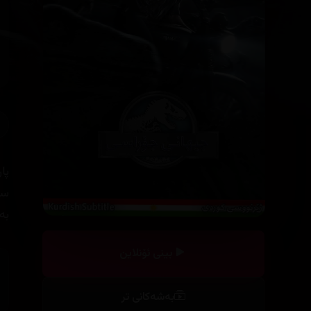
پا
سە
بە
بینی ئۆنلاین
بەشەکانی تر